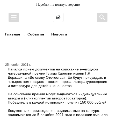
Перейти на полную версию
Главная
События
Новости
→
→
Премия Главы Карелии имени Г.Р.
Державина «Во славу Отечества»!
25 ноября 2021 г.
Начался прием документов на соискание ежегодной
литературной премии Главы Карелии имени Г.Р.
Державина «Во славу Отечества». Ее будут присуждать в
четырех номинациях – поэзия, проза, литературоведение
и литература для детей и юношества.
На соискание премии могут выдвигаться индивидуальные
авторы и (или) коллектив авторов (соавторов).
Победитель в каждой номинации получит 150 000 рублей.
Документы и произведения, выдвигаемые на конкурс,
принимаются до 5 декабря 2021 года в редакции журнала