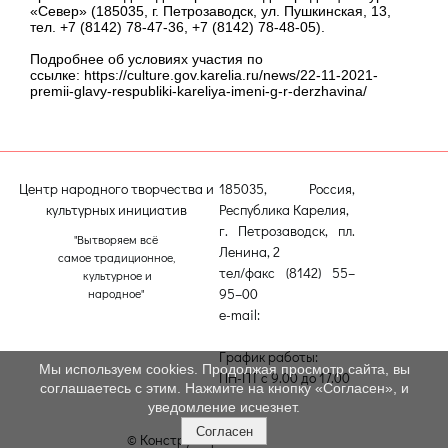
«Север» (185035, г. Петрозаводск, ул. Пушкинская, 13,
тел. +7 (8142) 78-47-36, +7 (8142) 78-48-05).
Подробнее об условиях участия по
ссылке: https://culture.gov.karelia.ru/news/22-11-2021-
premii-glavy-respubliki-kareliya-imeni-g-r-derzhavina/
Центр народного творчества и
185035, Россия,
культурных инициатив
Республика Карелия,
г. Петрозаводск, пл.
"Вытворяем всё
Ленина, 2
самое традиционное,
тел/факс (8142) 55–
культурное и
95–00
народное"
e-mail:
etnodomrk@yandex.ru
График работы:
Мы используем cookies. Продолжая просмотр сайта, вы
ПН-ПТ с 9.00 до 17.00
соглашаетесь с этим. Нажмите на кнопку «Согласен», и
уведомление исчезнет.
Согласен
© Конструктор сайтов
Nubex.ru