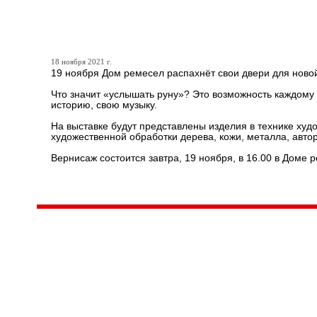
«Услышать руну»
18 ноября 2021 г.
19 ноября Дом ремесел распахнёт свои двери для ново
Что значит «услышать руну»? Это возможность каждому 
историю, свою музыку.
На выставке будут представлены изделия в технике худо
художественной обработки дерева, кожи, металла, автор
Вернисаж состоится завтра, 19 ноября, в 16.00 в Доме 
Центр народного творчества и культурных инициатив
185
г. 
"Вытворяем всё
тел
самое традиционное,
e-m
культурное и
Гра
народное"
ПН-