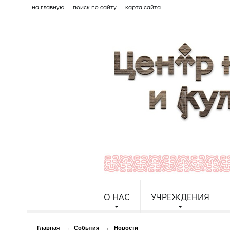
на главную
поиск по сайту
карта сайта
О НАС
УЧРЕЖДЕНИЯ
Главная
→
События
→
Новости