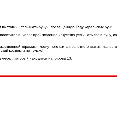
й выставки «Услышать руну», посвящённую Году карельских рун!
посетителю, через произведение искусства услышать свою руну, с
жественной керамики, лоскутного шитья, золотного шитья, ткачеств
ский костюм и не только!
ремесел, который находится на Кирова 13.
035, Россия, Республика Карелия,
Петрозаводск, пл. Ленина, 2
/факс (8142) 55–95–00
ail:
etnodomrk@yandex.ru
фик работы:
ПТ с 9.00 до 17.00