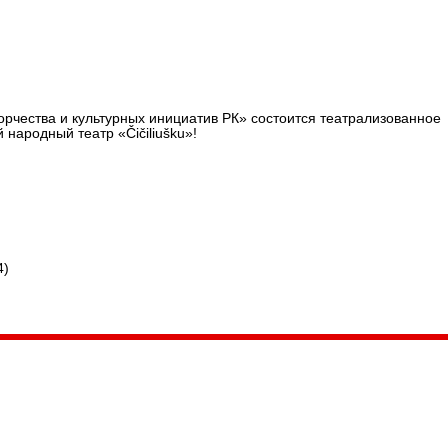
Кукла и музыка!
ворчества и культурных инициатив РК» состоится театрализованное
народный театр «Čičiliušku»!
4)
035, Россия, Республика Карелия,
Петрозаводск, пл. Ленина, 2
/факс (8142) 55–95–00
ail:
etnodomrk@yandex.ru