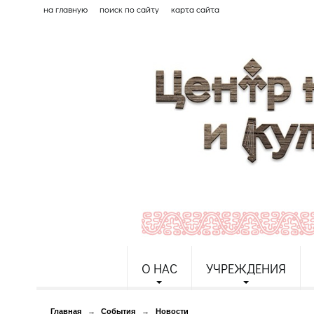
на главную
поиск по сайту
карта сайта
О НАС
УЧРЕЖДЕНИЯ
Главная
→
События
→
Новости