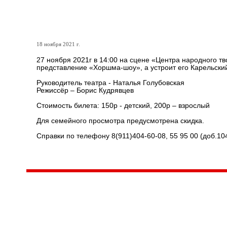
Краски карельского края! 
18 ноября 2021 г.
27 ноября 2021г в 14:00 на сцене «Центра народного т
представление «Хоршма-шоу», а устроит его Карельский 
Руководитель театра - Наталья Голубовская
Режиссёр – Борис Кудрявцев
Стоимость билета: 150р - детский, 200р – взрослый
Для семейного просмотра предусмотрена скидка.
Справки по телефону 8(911)404-60-08, 55 95 00 (доб.10
Центр народного творчества и культурных инициатив
185
г. 
"Вытворяем всё
тел
самое традиционное,
e-m
культурное и
народное"