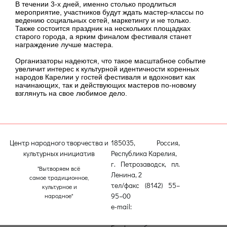
В течении 3-х дней, именно столько продлиться
мероприятие, участников будут ждать мастер-классы по
ведению социальных сетей, маркетингу и не только.
Также состоится праздник на нескольких площадках
старого города, а ярким финалом фестиваля станет
награждение лучше мастера.
Организаторы надеются, что такое масштабное событие
увеличит интерес к культурной идентичности коренных
народов Карелии у гостей фестиваля и вдохновит как
начинающих, так и действующих мастеров по-новому
взглянуть на свое любимое дело.
Центр народного творчества и
185035, Россия,
культурных инициатив
Республика Карелия,
г. Петрозаводск, пл.
"Вытворяем всё
Ленина, 2
самое традиционное,
тел/факс (8142) 55–
культурное и
95–00
народное"
e-mail:
etnodomrk@yandex.ru