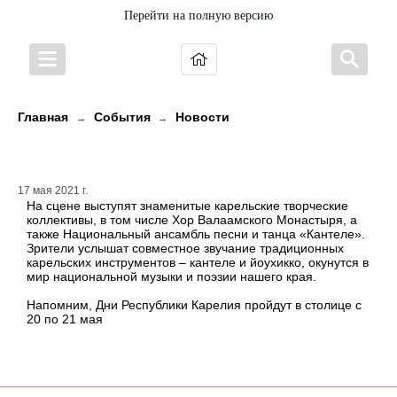
Перейти на полную версию
Главная
События
Новости
→
→
Дни республики в Москве!
17 мая 2021 г.
На сцене выступят знаменитые карельские творческие
коллективы, в том числе Хор Валаамского Монастыря, а
также Национальный ансамбль песни и танца «Кантеле».
Зрители услышат совместное звучание традиционных
карельских инструментов – кантеле и йоухикко, окунутся в
мир национальной музыки и поэзии нашего края.
Напомним, Дни Республики Карелия пройдут в столице с
20 по 21 мая