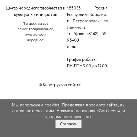
Центр народного творчества и
185035, Россия,
культурных инициатив
Республика Карелия,
г. Петрозаводск, пл.
"Вытворяем всё
Ленина, 2
самое традиционное,
тел/факс (8142) 55–
культурное и
95–00
народное"
e-mail:
etnodomrk@yandex.ru
График работы:
ПН-ПТ с 9.00 до 17.00
© Конструктор сайтов
Nubex.ru
Мы используем cookies. Продолжая просмотр сайта, вы
соглашаетесь с этим. Нажмите на кнопку «Согласен», и
уведомление исчезнет.
Согласен