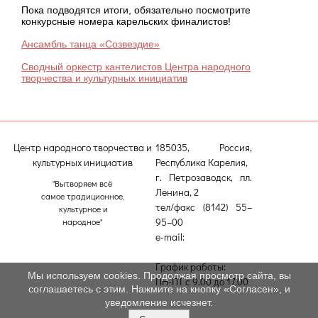
Пока подводятся итоги, обязательно посмотрите
конкурсные номера карельских финалистов!
Ансамбль танца «Созвездие»
Сводный оркестр кантелистов Центра народного
творчества и культурных инициатив
Центр народного творчества и
185035, Россия,
культурных инициатив
Республика Карелия,
г. Петрозаводск, пл.
"Вытворяем всё
Ленина, 2
самое традиционное,
тел/факс (8142) 55–
культурное и
95–00
народное"
e-mail:
etnodomrk@yandex.ru
График работы:
Мы используем cookies. Продолжая просмотр сайта, вы
ПН-ПТ с 9.00 до 17.00
соглашаетесь с этим. Нажмите на кнопку «Согласен», и
уведомление исчезнет.