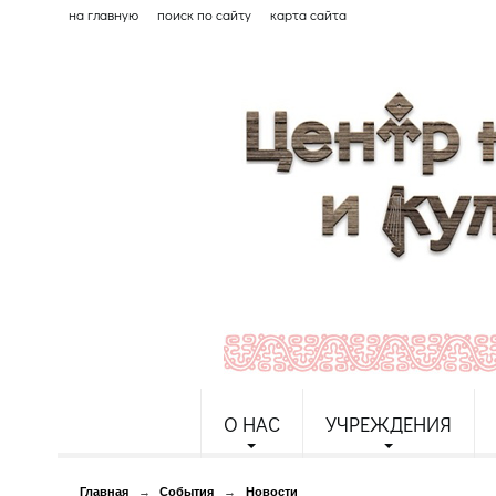
на главную
поиск по сайту
карта сайта
О НАС
УЧРЕЖДЕНИЯ
Главная
→
События
→
Новости