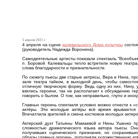
Новости районов. Театр «
постановку
5 апреля 2021 г.
4 апреля на сцене
калевальского Дома культуры
состоя
(руководитель Надежда Воронина).
Самодеятельные артисты показали спектакль "Всеобъе
п. Боровой. Калевальцы тепло встретили новую театр
слова благодарности и признательности.
По сюжету пьесы две старые актрисы, Вера и Нина, пр
зале театра тайком, в выходной день, чтобы самосто
отличную творческую форму. Ведь одну из них, Нину, 
взялись героини, так не располагает к обсуждению ге
говорить о былом. О том, как неправильно, глупо и иног
Главных героинь спектакля условно можно отнести к 
актёры. Эти молодые актёры всё время врываются 
Впечатлила зрителей и смена костюмов молодых актеро
Актерский дуэт Татьяны Мамаевой и Нины Ушенко пр
сложностью драматического языка автора пьесы. Он
получивших сценического признания, но сохранивши
образы главных героинь, дополняли художественную ат