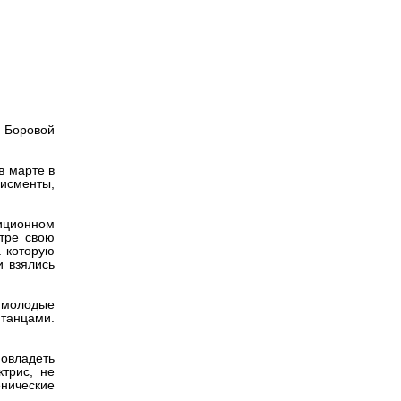
Версия для
слабовидящих
. Боровой
в марте в
дисменты,
тиционном
атре свою
а которую
и взялись
т молодые
танцами.
овладеть
трис, не
нические