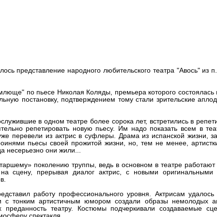
Авось» представил новую
лось представление народного любительского театра "Авось" из п
млюще" по пьесе Николая Коляды, премьера которого состоялась 
альную постановку, подтверждением тому стали зрительские апло
ослужившие в одном театре более сорока лет, встретились в репе
ятельно репетировать новую пьесу. Им надо показать всем в те
уже перевели из актрис в суфлеры. Драма из испанской жизни, з
роинями пьесы своей прожитой жизни, но, тем не менее, артистк
да несерьезно они жили...
«старшему» поколению труппы, ведь в основном в театре работаю
на сцену, прерывая диалог актрис, с новыми оригинальными 
в.
едставил работу профессионального уровня. Актрисам удалось 
и с тонким артистичным юмором создали образы немолодых ак
х преданность театру. Костюмы подчеркивали создаваемые сце
мосферу спектакля.