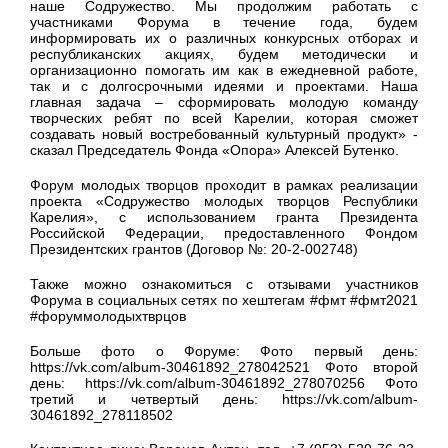
наше Содружество. Мы продолжим работать с
участниками Форума в течение года, будем
информировать их о различных конкурсных отборах и
республиканских акциях, будем методически и
организационно помогать им как в ежедневной работе,
так и с долгосрочными идеями и проектами. Наша
главная задача – сформировать молодую команду
творческих ребят по всей Карелии, которая сможет
создавать новый востребованный культурный продукт» -
сказал Председатель Фонда «Опора» Алексей Бутенко.
Форум молодых творцов проходит в рамках реализации
проекта «Содружество молодых творцов Республики
Карелия», с использованием гранта Президента
Российской Федерации, предоставленного Фондом
Президентских грантов (Договор №: 20-2-002748)
Также можно ознакомиться с отзывами участников
Форума в социальных сетях по хештегам #фмт #фмт2021
#форуммолодыхтврцов
Больше фото о Форуме: Фото первый день:
https://vk.com/album-30461892_278042521 Фото второй
день: https://vk.com/album-30461892_278070256 Фото
третий и четвертый день: https://vk.com/album-
30461892_278118502