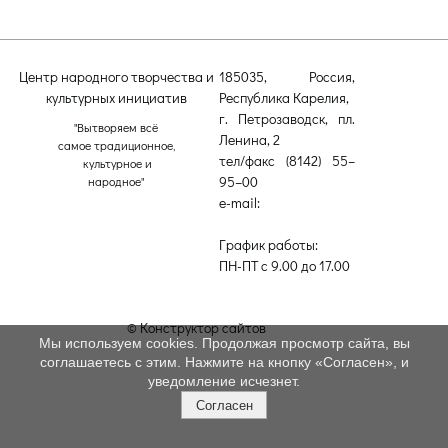
Центр народного творчества и
185035, Россия,
культурных инициатив
Республика Карелия,
г. Петрозаводск, пл.
"Вытворяем всё
Ленина, 2
самое традиционное,
тел/факс (8142) 55–
культурное и
95–00
народное"
e-mail:
etnodomrk@yandex.ru
График работы:
ПН-ПТ с 9.00 до 17.00
© Конструктор сайтов
Nubex.ru
Мы используем cookies. Продолжая просмотр сайта, вы
соглашаетесь с этим. Нажмите на кнопку «Согласен», и
уведомление исчезнет.
Согласен