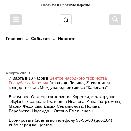
Перейти на полную версию
Главная
События
Новости
→
→
В это воскресенье состоится
концерт кантелистов!
4 марта 2021 г.
7 марта в 13 часов в
Центре народного творчества
Республики Карелия
(площадь Ленина, 2) состоится
концерт в честь Международного эпоса "Калевала"!
Выступают Оркестр кантелистов Карелии, фолк-группа
"Skylark" и солисты Екатерина Иванова, Анна Тютрюмова,
Мария Федотова, Дарья Серапионова, Полина
Воробьева, Надежда и Оксана Емельяновы.
Бронировать билеты по телефону 55-95-00 (доб.104),
либо перед концертом.