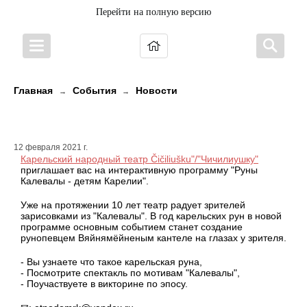
Перейти на полную версию
Главная
События
Новости
→
→
Году карельских рун посвящается!
12 февраля 2021 г.
Карельский народный театр Čičiliušku"/"Чичилиушку"
приглашает вас на интерактивную программу "Руны
Калевалы - детям Карелии".
Уже на протяжении 10 лет театр радует зрителей
зарисовками из "Калевалы". В год карельских рун в новой
программе основным событием станет создание
рунопевцем Вяйнямёйненым кантеле на глазах у зрителя.
- Вы узнаете что такое карельская руна,
- Посмотрите спектакль по мотивам "Калевалы",
- Поучаствуете в викторине по эпосу.