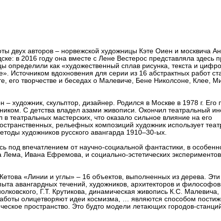
р Vыход на выставку!
ы двух авторов – норвежской художницы Кэте Оиен и москвича А
дске: в 2016 году она вместе с Лене Вестерос представляла здесь п
ицы определили как «художественный сплав рисунка, текста и цифр
». Источником вдохновения для серии из 16 абстрактных работ ст
, его творчестве и беседах о Малевиче, Бене Николсоне, Клее, М
 – художник, скульптор, дизайнер. Родился в Москве в 1978 г. Его 
ожником. С детства владел азами живописи. Окончил театральный ин
л в театральных мастерских, что оказало сильное влияние на его
ространственных, рельефных композиций художник использует теа
методы художников русского авангарда 1910–30-ых.
ь под впечатлением от научно-социальной фантастики, в особенн
а Лема, Ивана Ефремова, и социально-эстетических экспериментов
Кетова «Линии и углы» – 16 объектов, выполненных из дерева. Эти
пыта авангардных течений, художников, архитекторов и философов
олковского, Г.Т. Крутикова, динамическая живопись К.С. Малевича,
Работы олицетворяют идеи космизма, … являются способом пости
ческое пространство. Это будто модели летающих городов-станций