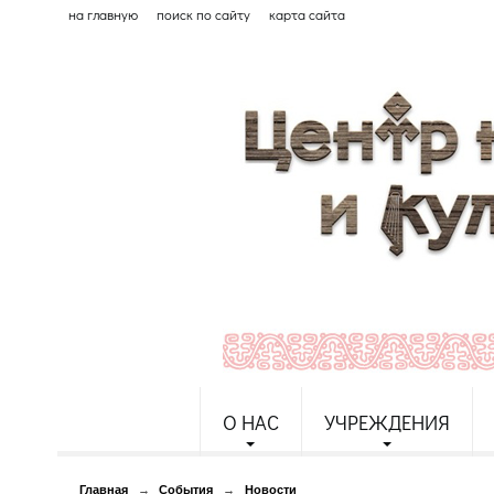
на главную
поиск по сайту
карта сайта
О НАС
УЧРЕЖДЕНИЯ
Главная
→
События
→
Новости