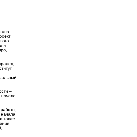
Версия для
слабовидящих
нтона
роект
ового
али
иро,
прадед,
ститут
тральный
ости –
 начала
 работы,
 начала
 а также
жения
,