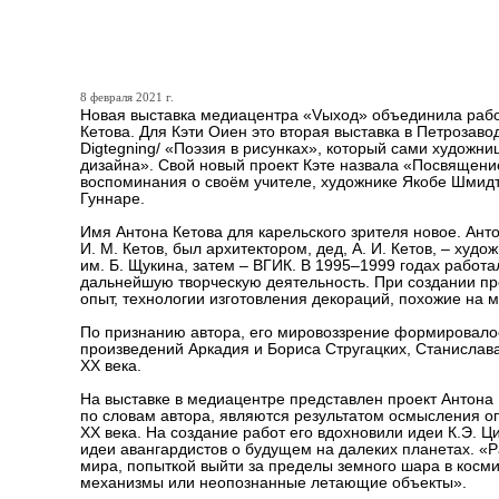
Приглашаем в медиа-цент
8 февраля 2021 г.
Новая выставка медиацентра «Vыход» объединила работ
Кетова. Для Кэти Оиен это вторая выставка в Петрозаво
Digtegning/ «Поэзия в рисунках», который сами художн
дизайна». Свой новый проект Кэте назвала «Посвящение
воспоминания о своём учителе, художнике Якобе Шмидте
Гуннаре.
Имя Антона Кетова для карельского зрителя новое. Антон
И. М. Кетов, был архитектором, дед, А. И. Кетов, – худ
им. Б. Щукина, затем – ВГИК. В 1995–1999 годах работа
дальнейшую творческую деятельность. При создании п
опыт, технологии изготовления декораций, похожие на 
По признанию автора, его мировоззрение формировалос
произведений Аркадия и Бориса Стругацких, Станислав
XX века.
На выставке в медиацентре представлен проект Антона 
по словам автора, являются результатом осмысления о
XX века. На создание работ его вдохновили идеи К.Э. Ци
идеи авангардистов о будущем на далеких планетах. «
мира, попыткой выйти за пределы земного шара в косми
механизмы или неопознанные летающие объекты».