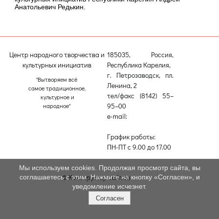
Анатольевич Редькин.
Центр народного творчества и
185035, Россия,
культурных инициатив
Республика Карелия,
г. Петрозаводск, пл.
"Вытворяем всё
Ленина, 2
самое традиционное,
тел/факс (8142) 55–
культурное и
95–00
народное"
e-mail:
etnodomrk@yandex.ru
График работы:
ПН-ПТ с 9.00 до 17.00
Мы используем cookies. Продолжая просмотр сайта, вы
© Конструктор сайтов
Nubex.ru
соглашаетесь с этим. Нажмите на кнопку «Согласен», и
уведомление исчезнет.
Согласен