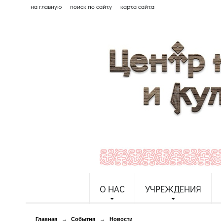
на главную
поиск по сайту
карта сайта
О НАС
УЧРЕЖДЕНИЯ
Главная
→
События
→
Новости