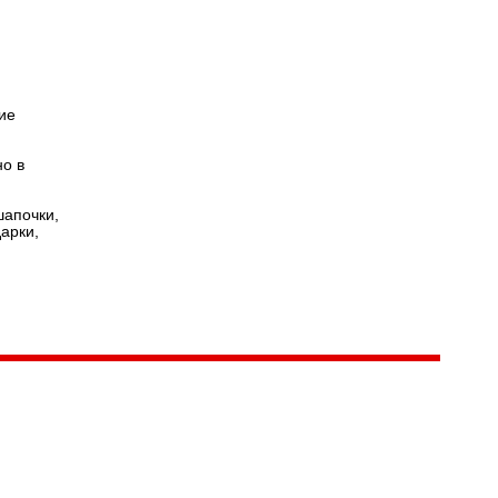
Версия для
лии
слабовидящих
ие
но в
шапочки,
арки,