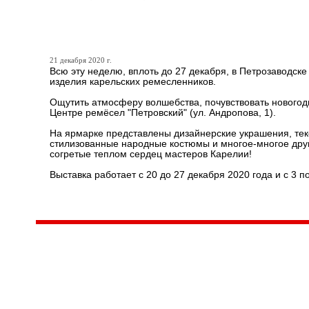
Приглашаем на Рождестве
21 декабря 2020 г.
Всю эту неделю, вплоть до 27 декабря, в Петрозаводск
изделия карельских ремесленников.
Ощутить атмосферу волшебства, почувствовать новогодн
Центре ремёсел "Петровский" (ул. Андропова, 1).
На ярмарке представлены дизайнерские украшения, текс
стилизованные народные костюмы и многое-многое друг
согретые теплом сердец мастеров Карелии!
Выставка работает с 20 до 27 декабря 2020 года и с 3 по
Центр народного творчества и культурных инициатив
185
г. 
"Вытворяем всё
тел
самое традиционное,
e-m
культурное и
Гра
народное"