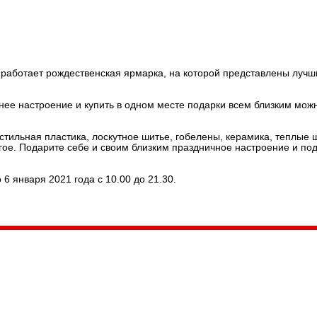
нскую ярмарку мастеров Каре
е работает рождественская ярмарка, на которой представлены лучш
ее настроение и купить в одном месте подарки всем близким мож
тильная пластика, лоскутное шитье, гобелены, керамика, теплые 
ое. Подарите себе и своим близким праздничное настроение и под
 6 января 2021 года с 10.00 до 21.30.
035, Россия, Республика Карелия,
Петрозаводск, пл. Ленина, 2
/факс (8142) 55–95–00
ail:
etnodomrk@yandex.ru
фик работы: