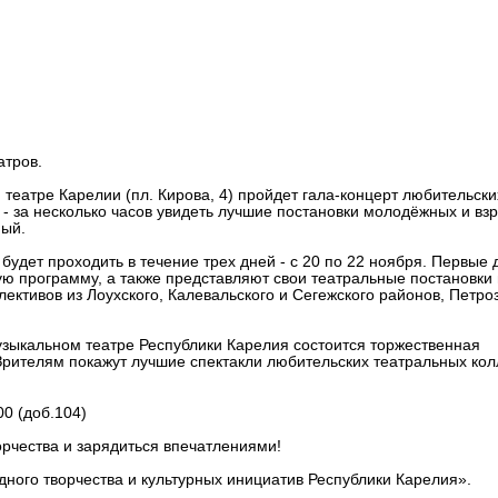
ановки Карелии покажут в это
атров.
м театре Карелии (пл. Кирова, 4) пройдет гала-концерт любительски
- за несколько часов увидеть лучшие постановки молодёжных и вз
ный.
удет проходить в течение трех дней - с 20 по 22 ноября. Первые 
ю программу, а также представляют свои театральные постановки 
лективов из Лоухского, Калевальского и Сегежского районов, Петро
Музыкальном театре Республики Карелия состоится торжественная
Зрителям покажут лучшие спектакли любительских театральных кол
00 (доб.104)
ворчества и зарядиться впечатлениями!
дного творчества и культурных инициатив Республики Карелия».