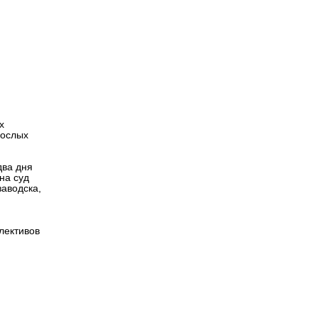
Версия для
слабовидящих
х
рослых
два дня
на суд
заводска,
лективов