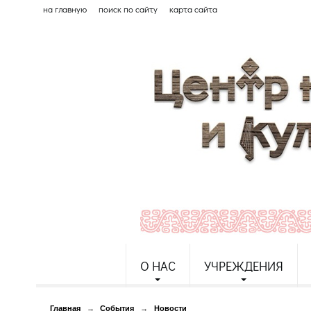
на главную
поиск по сайту
карта сайта
О НАС
УЧРЕЖДЕНИЯ
Главная
→
События
→
Новости