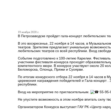
Лучшие театральные пост
воскресенье
19 ноября 2020 г.
В Петрозаводске пройдет гала-концерт любительских те
В это воскресенье, 22 ноября в 14 часов, в Музыкально
театров. Зрителям предлагают уникальную возможность 
любительских театров со всей республики. Вход свобод
Событие подготовлено к 100-летию Карелии. Фестиваль б
участники фестиваля-конкурса проходят образовательну
компетентного жюри. В конкурсе участвуют около 20 кол
Беломорска, Олонца, Пряжи и Суоярви.
По итогам конкурсного отбора 22 ноября в 14 часов в 
церемония награждения победителей и Гала-концерт . 
республики.
Вход на мероприятие по пригласительным.
55-95-
Не упустите возможность в этом ноябре впитать силу т
Организатором Конкурса выступает ГАУ РК «Центр наро