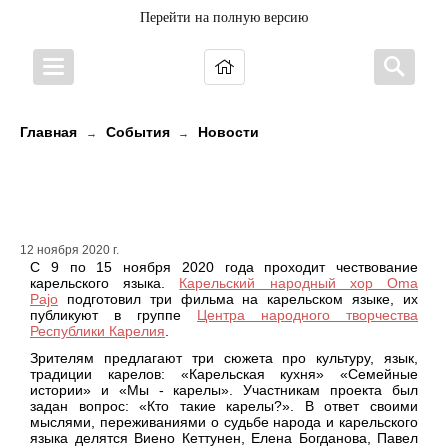
Перейти на полную версию
Главная
События
Новости
→
→
Неделя карельского языка с Oma
pajo
12 ноября 2020 г.
C 9 по 15 ноября 2020 года проходит чествование
карельского языка.
Карельский народный хор Oma
Pajo
подготовил три фильма на карельском языке, их
публикуют в группе
Центра народного творчества
Республики Карелия
.
Зрителям предлагают три сюжета про культуру, язык,
традиции карелов: «Карельская кухня» «Семейные
истории» и «Мы - карелы». Участникам проекта был
задан вопрос: «Кто такие карелы?». В ответ своими
мыслями, переживаниями о судьбе народа и карельского
языка делятся Виено Кеттунен, Елена Богданова, Павел