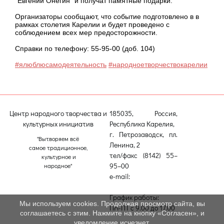
"Евгений Онегин" и получат памятные подарки.
Организаторы сообщают, что событие подготовлено в в
рамках столетия Карелии и будет проведено с
соблюдением всех мер предосторожности.
Справки по телефону: 55-95-00 (доб. 104)
#ялюблюсамодеятельность
#народноетворчествокарелии
#те
Центр народного творчества и
185035, Россия,
культурных инициатив
Республика Карелия,
г. Петрозаводск, пл.
"Вытворяем всё
Ленина, 2
самое традиционное,
тел/факс (8142) 55–
культурное и
95–00
народное"
e-mail:
etnodomrk@yandex.ru
График работы:
Мы используем cookies. Продолжая просмотр сайта, вы
ПН-ПТ с 9.00 до 17.00
соглашаетесь с этим. Нажмите на кнопку «Согласен», и
уведомление исчезнет.