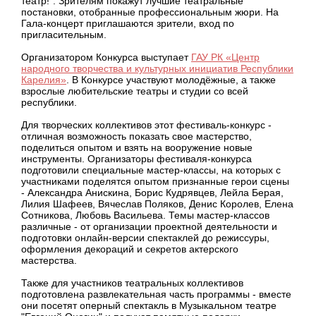
театр!". Зрителям покажут лучшие театральные
постановки, отобранные профессиональным жюри. На
Гала-концерт приглашаются зрители, вход по
пригласительным.
Организатором Конкурса выступает
ГАУ РК «Центр
народного творчества и культурных инициатив Республики
Карелия»
. В Конкурсе участвуют молодёжные, а также
взрослые любительские театры и студии со всей
республики.
Для творческих коллективов этот фестиваль-конкурс -
отличная возможность показать свое мастерство,
поделиться опытом и взять на вооружение новые
инструменты. Организаторы фестиваля-конкурса
подготовили специальные мастер-классы, на которых с
участниками поделятся опытом признанные герои сцены
- Александра Анискина, Борис Кудрявцев, Лейла Берая,
Лилия Шафеев, Вячеслав Поляков, Денис Королев, Елена
Сотникова, Любовь Васильева. Темы мастер-классов
различные - от организации проектной деятельности и
подготовки онлайн-версии спектаклей до режиссуры,
оформления декораций и секретов актерского
мастерства.
Также для участников театральных коллективов
подготовлена развлекательная часть программы - вместе
они посетят оперный спектакль в Музыкальном театре