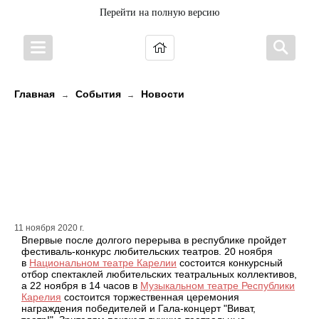
Перейти на полную версию
Главная
События
Новости
→
→
Виват, театр! На следующей
неделе в Карелии пройдет
фестиваль-конкурс любительских
театров
11 ноября 2020 г.
Впервые после долгого перерыва в республике пройдет
фестиваль-конкурс любительских театров. 20 ноября
в
Национальном театре Карелии
состоится конкурсный
отбор спектаклей любительских театральных коллективов,
а 22 ноября в 14 часов в
Музыкальном театре Республики
Карелия
состоится торжественная церемония
награждения победителей и Гала-концерт "Виват,