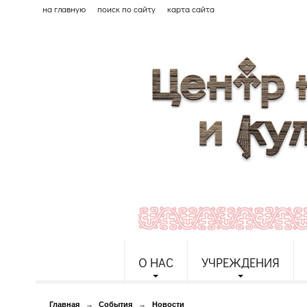
на главную
поиск по сайту
карта сайта
О НАС
УЧРЕЖДЕНИЯ
Главная
→
События
→
Новости