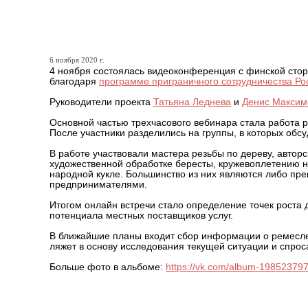
Ремесленники России и Ф
6 ноября 2020 г.
4 ноября состоялась видеоконференция с финской стор
благодаря
программе приграничного сотрудничества Р
Руководители проекта
Татьяна Леднева
и
Денис Максим
Основной частью трехчасового вебинара стала работа р
После участники разделились на группы, в которых обс
В работе участвовали мастера резьбы по дереву, авторс
художественной обработке бересты, кружевоплетению н
народной кукле. Большинство из них являются либо пре
предпринимателями.
Итогом онлайн встречи стало определение точек роста
потенциала местных поставщиков услуг.
В ближайшие планы входит сбор информации о ремесл
ляжет в основу исследования текущей ситуации и спроса
Больше фото в альбоме:
https://vk.com/album-1985237