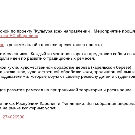
инляндии обменялись опытом
оной по проекту "Культура всех направлений". Мероприятие прош
оссия-ЕС «Карелия»
.
ов
в режиме онлайн провели презентацию проекта.
емесленников. Каждый из мастеров коротко представил себя и сво
удили идеи по развитию традиционных ремесел.
кой кукле, художественной обработке дерева (карельской берёзе),
а коклюшках, художественной обработке кожи, традиционной выши
подавателями, которые обучают своему ремеслу детей и студентов
 для развития ремесел на приграничной территории и расширение
енниках Республики Карелия и Финляндии. Вся собранная информ
 на рынке культурных услуг.
97_274626590