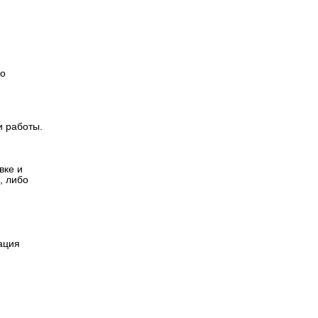
Версия для
слабовидящих
ло
и работы.
вке и
, либо
ация