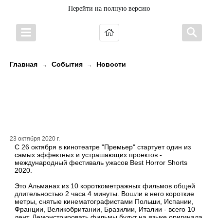
Перейти на полную версию
Главная
События
Новости
→
→
В Петрозаводске пройдет
международный фестиваль
ужасов!
23 октября 2020 г.
С 26 октября в кинотеатре "Премьер" стартует один из
самых эффектных и устрашающих проектов -
международный фестиваль ужасов Best Horror Shorts
2020.
Это Альманах из 10 короткометражных фильмов общей
длительностью 2 часа 4 минуты. Вошли в него короткие
метры, снятые кинематографистами Польши, Испании,
Франции, Великобритании, Бразилии, Италии - всего 10
лент. Демонстрировать фильмы будут на языке оригинала