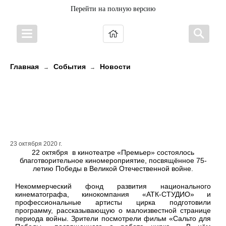
Перейти на полную версию
Главная
События
Новости
→
→
Сальто для Победы. Еще одно
мероприятие прошло в
"Премьере"
23 октября 2020 г.
22 октября в кинотеатре «Премьер» состоялось
благотворительное киномероприятие, посвящённое 75-
летию Победы в Великой Отечественной войне.
Некоммерческий фонд развития национального
кинематографа, кинокомпания «АТК-СТУДИО» и
профессиональные артисты цирка подготовили
программу, рассказывающую о малоизвестной странице
периода войны. Зрители посмотрели фильм «Сальто для