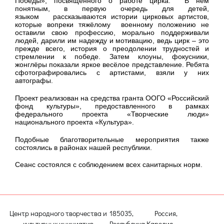
Победы», посвященного о работе цирка. В нём
понятным, в первую очередь для детей,
языком рассказываются истории цирковых артистов,
которые вопреки тяжёлому военному положению не
оставили свою профессию, морально поддерживали
людей, дарили им надежду и мотивацию, ведь цирк – это
прежде всего, история о преодолении трудностей и
стремлении к победе. Затем клоуны, фокусники,
жонглёры показали яркое весёлое представление. Ребята
сфотографировались с артистами, взяли у них
автографы.
Проект реализован на средства гранта ООГО «Российский
фонд культуры», предоставленного в рамках
федерального проекта «Творческие люди»
национального проекта «Культура».
Подобные благотворительные мероприятия также
состоялись в районах нашей республики.
Сеанс состоялся с соблюдением всех санитарных норм.
Центр народного творчества и
185035, Россия,
культурных инициатив
Республика Карелия,