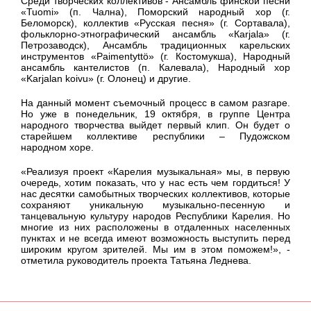
Среди творческих коллективов - Ансамбль финской песни
«Tuomi» (п. Чална), Поморский народный хор (г.
Беломорск), коллектив «Русская песня» (г. Сортавала),
фольклорно-этнографический ансамбль «Кarjala» (г.
Петрозаводск), Ансамбль традиционных карельских
инструментов «Paimentyttö» (г. Костомукша), Народный
ансамбль кантелистов (п. Калевала), Народный хор
«Karjalan koivu» (г. Олонец) и другие.
На данный момент съемочный процесс в самом разгаре.
Но уже в понедельник, 19 октября, в группе Центра
народного творчества выйдет первый клип. Он будет о
старейшем коллективе республики – Пудожском
народном хоре.
«Реализуя проект «Карелия музыкальная» мы, в первую
очередь, хотим показать, что у нас есть чем гордиться! У
нас десятки самобытных творческих коллективов, которые
сохраняют уникальную музыкально-песенную и
танцевальную культуру народов Республики Карелия. Но
многие из них расположены в отдаленных населенных
пунктах и не всегда имеют возможность выступить перед
широким кругом зрителей. Мы им в этом поможем!», -
отметила руководитель проекта Татьяна Леднева.