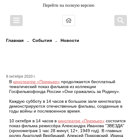
Перейти на полную версию
Главная
События
Новости
→
→
Приглашаем на субботний показ
военных фильмов
8 октября 2020 г.
В
кинотеатре «Премьер»
продолжается бесплатный
тематический показ фильмов из коллекции
Госфильмофонда России «Они сражались за Родину».
Каждую субботу в 14 часов в большом зале кинотеатра
демонстрируются отечественные фильмы, созданные в
годы войны и послевоенное время.
10 октября в 14 часов в
кинотеатре «Премьер»
состоится
показ фильма режиссёра Александра Иванова "ЗВЕЗДА"
(хронометраж 1 час 28 минут, 12+, 1949 год). В главных
ролях Анатолий Вербицкий, Алексей Покровский, Ирина