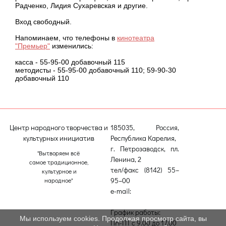
Радченко, Лидия Сухаревская и другие.
Вход свободный.
Напоминаем, что телефоны в
кинотеатра
"Премьер"
изменились:
касса - 55-95-00 добавочный 115
методисты - 55-95-00 добавочный 110; 59-90-30
добавочный 110
Центр народного творчества и
185035, Россия,
культурных инициатив
Республика Карелия,
г. Петрозаводск, пл.
"Вытворяем всё
Ленина, 2
самое традиционное,
тел/факс (8142) 55–
культурное и
95–00
народное"
e-mail:
etnodomrk@yandex.ru
График работы:
Мы используем cookies. Продолжая просмотр сайта, вы
ПН-ПТ с 9.00 до 17.00