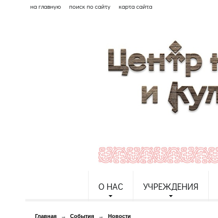
на главную
поиск по сайту
карта сайта
О НАС
УЧРЕЖДЕНИЯ
Главная
→
События
→
Новости