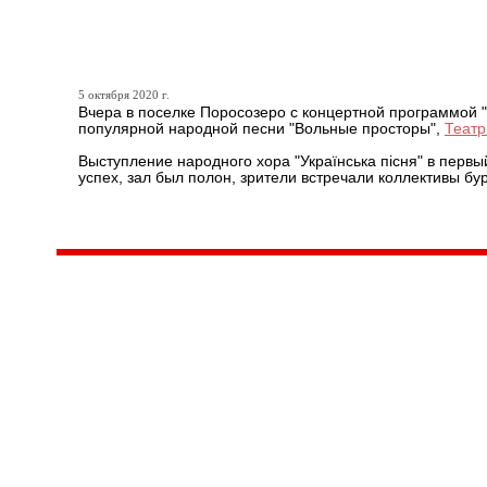
В Суоярвском районе про
5 октября 2020 г.
Вчера в поселке Поросозеро с концертной программой 
популярной народной песни "Вольные просторы",
Театр
Выступление народного хора "Українська пісня" в перв
успех, зал был полон, зрители встречали коллективы б
Центр народного творчества и культурных инициатив
185
г. 
"Вытворяем всё
тел
самое традиционное,
e-m
культурное и
Гра
народное"
ПН-
© Конструктор сайтов
Nubex.ru