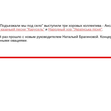
вели концерт
"Подъезжали мы под село" выступили три хоровых коллектива - Ан
 казачьей песни "Карусель"
и
Народный хор "Українська пісня"
.
ый раз прошло с новым руководителем Натальей Брагиновой. Конце
урными овациями.
035, Россия, Республика Карелия,
Петрозаводск, пл. Ленина, 2
/факс (8142) 55–95–00
ail:
etnodomrk@yandex.ru
фик работы:
ПТ с 9.00 до 17.00