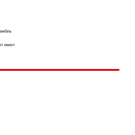
Версия для
слабовидящих
самбль
рт имел