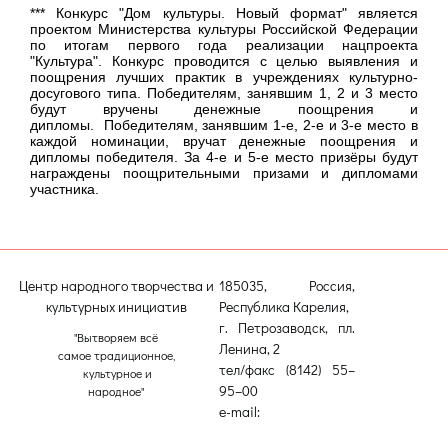
*** Конкурс "Дом культуры. Новый формат" является
проектом Министерства культуры Российской Федерации
по итогам первого года реализации нацпроекта
"Культура". Конкурс проводится с целью выявления и
поощрения лучших практик в учреждениях культурно-
досугового типа. Победителям, занявшим 1, 2 и 3 место
будут вручены денежные поощрения и
дипломы. Победителям, занявшим 1-е, 2-е и 3-е место в
каждой номинации, вручат денежные поощрения и
дипломы победителя. За 4-е и 5-е место призёры будут
награждены поощрительными призами и дипломами
участника.
Центр народного творчества и
185035, Россия,
культурных инициатив
Республика Карелия,
г. Петрозаводск, пл.
"Вытворяем всё
Ленина, 2
самое традиционное,
тел/факс (8142) 55–
культурное и
95–00
народное"
e-mail:
etnodomrk@yandex.ru