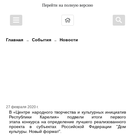
Перейти на полную версию
Главная
События
Новости
→
→
Три культурно-досуговых
учреждения республики
представят Карелию на
Всероссийском конкурсе «Дом
культуры. Новый формат»
27 февраля 2020 г.
В «Центре народного творчества и культурных инициатив
Республики Карелия» подвели итоги первого
этапа конкурса на определение лучшего реализованного
проекта в субъектах Российской Федерации "Дом
культуры. Новый формат".