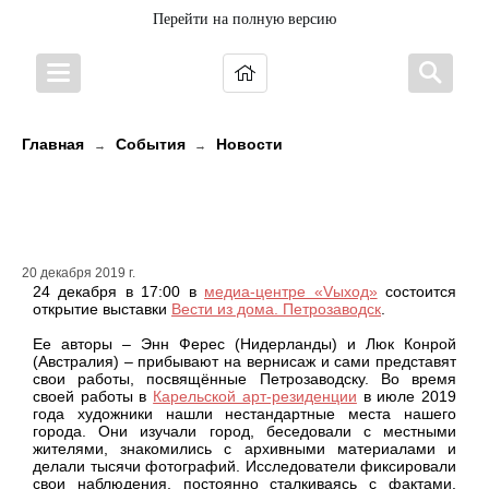
Перейти на полную версию
Главная
События
Новости
→
→
Приглашаем на выставку "Вести
из дома. Петрозаводск"
20 декабря 2019 г.
24 декабря в 17:00 в
медиа-центре «Vыход»
состоится
открытие выставки
Вести из дома. Петрозаводск
.
Ее авторы – Энн Ферес (Нидерланды) и Люк Конрой
(Австралия) – прибывают на вернисаж и сами представят
свои работы, посвящённые Петрозаводску. Во время
своей работы в
Карельской арт-резиденции
в июле 2019
года художники нашли нестандартные места нашего
города. Они изучали город, беседовали с местными
жителями, знакомились с архивными материалами и
делали тысячи фотографий. Исследователи фиксировали
свои наблюдения, постоянно сталкиваясь с фактами,