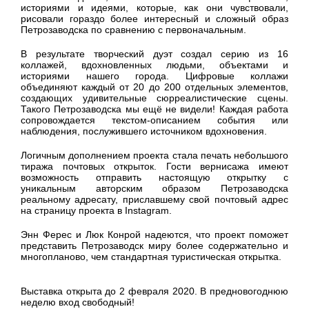
историями и идеями, которые, как они чувствовали,
рисовали гораздо более интересный и сложный образ
Петрозаводска по сравнению с первоначальным.
В результате творческий дуэт создал серию из 16
коллажей, вдохновленных людьми, объектами и
историями нашего города. Цифровые коллажи
объединяют каждый от 20 до 200 отдельных элементов,
создающих удивительные сюрреалистические сцены.
Такого Петрозаводска мы ещё не видели! Каждая работа
сопровождается текстом-описанием события или
наблюдения, послужившего источником вдохновения.
Логичным дополнением проекта стала печать небольшого
тиража почтовых открыток. Гости вернисажа имеют
возможность отправить настоящую открытку с
уникальным авторским образом Петрозаводска
реальному адресату, приславшему свой почтовый адрес
на страницу проекта в Instagram.
Энн Ферес и Люк Конрой надеются, что проект поможет
представить Петрозаводск миру более содержательно и
многопланово, чем стандартная туристическая открытка.
Выставка открыта до 2 февраля 2020. В предновогоднюю
неделю вход свободный!