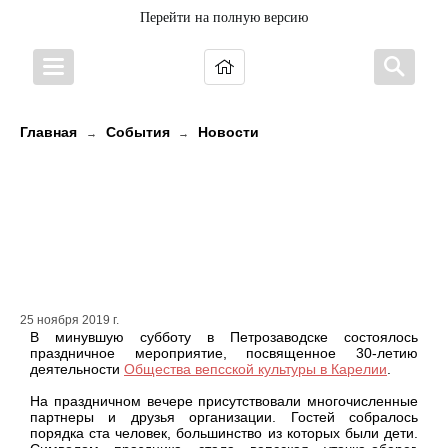
Перейти на полную версию
Главная
События
Новости
→
→
Состоялось мероприятие,
посвященное 30-летию
деятельности Общества вепсской
культуры в Карелии.
25 ноября 2019 г.
В минувшую субботу в Петрозаводске состоялось
праздничное мероприятие, посвященное 30-летию
деятельности
Общества вепсской культуры в Карелии
.
На праздничном вечере присутствовали многочисленные
партнеры и друзья организации. Гостей собралось
порядка ста человек, большинство из которых были дети.