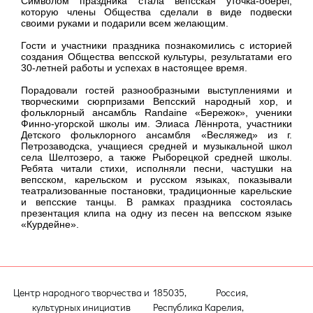
Символом праздника стала вепсская уточка-оберег,
которую члены Общества сделали в виде подвески
своими руками и подарили всем желающим.
Гости и участники праздника познакомились с историей
создания Общества вепсской культуры, результатами его
30-летней работы и успехах в настоящее время.
Порадовали гостей разнообразными выступлениями и
творческими сюрпризами Вепсский народный хор, и
фольклорный ансамбль Randaine «Бережок», ученики
Финно-угорской школы им. Элиаса Лённрота, участники
Детского фольклорного ансамбля «Весляжед» из г.
Петрозаводска, учащиеся средней и музыкальной школ
села Шелтозеро, а также Рыборецкой средней школы.
Ребята читали стихи, исполняли песни, частушки на
вепсском, карельском и русском языках, показывали
театрализованные постановки, традиционные карельские
и вепсские танцы. В рамках праздника состоялась
презентация клипа на одну из песен на вепсском языке
«Курдейне».
Центр народного творчества и
185035, Россия,
культурных инициатив
Республика Карелия,