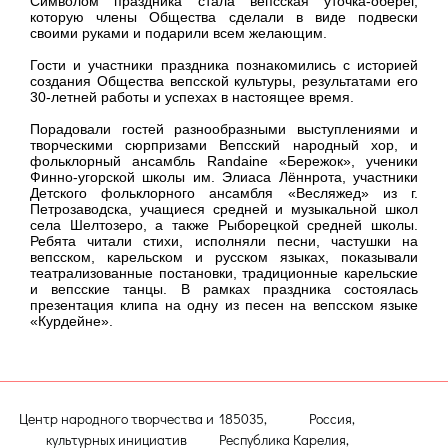
Символом праздника стала вепсская уточка-оберег,
которую члены Общества сделали в виде подвески
своими руками и подарили всем желающим.
Гости и участники праздника познакомились с историей
создания Общества вепсской культуры, результатами его
30-летней работы и успехах в настоящее время.
Порадовали гостей разнообразными выступлениями и
творческими сюрпризами Вепсский народный хор, и
фольклорный ансамбль Randaine «Бережок», ученики
Финно-угорской школы им. Элиаса Лённрота, участники
Детского фольклорного ансамбля «Весляжед» из г.
Петрозаводска, учащиеся средней и музыкальной школ
села Шелтозеро, а также Рыборецкой средней школы.
Ребята читали стихи, исполняли песни, частушки на
вепсском, карельском и русском языках, показывали
театрализованные постановки, традиционные карельские
и вепсские танцы. В рамках праздника состоялась
презентация клипа на одну из песен на вепсском языке
«Курдейне».
Центр народного творчества и
185035, Россия,
культурных инициатив
Республика Карелия,