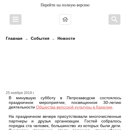
Перейти на полную версию
Главная
События
Новости
→
→
Состоялось мероприятие,
посвященное 30-летию
деятельности Общества вепсской
культуры в Карелии.
25 ноября 2019 г.
В минувшую субботу в Петрозаводске состоялось
праздничное мероприятие, посвященное 30-летию
деятельности
Общества вепсской культуры в Карелии
.
На праздничном вечере присутствовали многочисленные
партнеры и друзья организации. Гостей собралось
порядка ста человек, большинство из которых были дети.