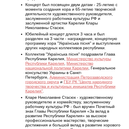
Концерт был посвящен двум датам - 25-летию с
момента создания хора и 65-летию творческой
деятельности художественного руководителя,
заслуженного работника культуры РФ и
заслуженной артистки Карелии Клары
Николаевны Стасюк.
Юбилейный концерт длился 3 часа и был
разделен на 3 части - награждение, концертную
программу хора "Українська пісня" и выступления
других народных коллективов республики.
Коллектив "Українська пісня" поздравили Глава
Республики Карелия,
Министерство культуры
Республики Карелия
,
Министерство
национальной политики Карелии
, Генеральное
консульство Украины в Санкт-
Петербурге,
Администрация Петрозаводского
городского округа
и
ГБУ РК "Центр народного
творчества и культурных инициатив Республики
Карелия"
.
Кларе Николаевне Стасюк - художественному
руководителю и хормейстеру, заслуженному
работнику культуры РФ - был вручен Почетный
знак Главы Республики Карелия «За вклад в
развитие Республики Карелия» за высокое
профессиональное мастерство, творческие
достижения и большой вклад в развитие хорового