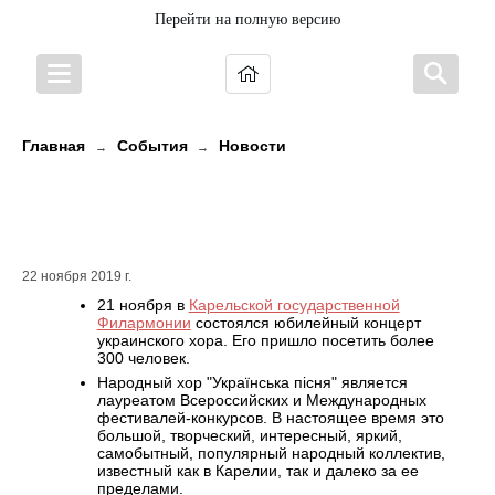
Перейти на полную версию
Главная
События
Новости
→
→
Народный хор "Українська пісня"
отпраздновал свой юбилей!
22 ноября 2019 г.
21 ноября в
Карельской государственной
Филармонии
состоялся юбилейный концерт
украинского хора. Его пришло посетить более
300 человек.
Народный хор "Українська пісня" является
лауреатом Всероссийских и Международных
фестивалей-конкурсов. В настоящее время это
большой, творческий, интересный, яркий,
самобытный, популярный народный коллектив,
известный как в Карелии, так и далеко за ее
пределами.