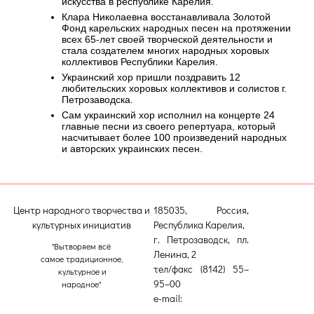
искусства в республике Карелия.
Клара Николаевна восстанавливала Золотой
Фонд карельских народных песен на протяжении
всех 65-лет своей творческой деятельности и
стала создателем многих народных хоровых
коллективов Республики Карелия.
Украинский хор пришли поздравить 12
любительских хоровых коллективов и солистов г.
Петрозаводска.
Сам украинский хор исполнил на концерте 24
главные песни из своего репертуара, который
насчитывает более 100 произведений народных
и авторских украинских песен.
Центр народного творчества и
185035, Россия,
культурных инициатив
Республика Карелия,
г. Петрозаводск, пл.
"Вытворяем всё
Ленина, 2
самое традиционное,
тел/факс (8142) 55–
культурное и
95–00
народное"
e-mail:
etnodomrk@yandex.ru