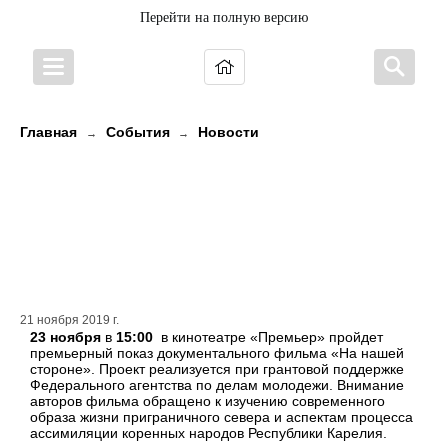
Перейти на полную версию
Главная
События
Новости
→
→
В Петрозаводске пройдет
премьерный показ
документального фильма «На
нашей стороне»
21 ноября 2019 г.
23 ноября
в
15:00
в кинотеатре «Премьер» пройдет
премьерный показ документального фильма «На нашей
стороне». Проект реализуется при грантовой поддержке
Федерального агентства по делам молодежи. Внимание
авторов фильма обращено к изучению современного
образа жизни приграничного севера и аспектам процесса
ассимиляции коренных народов Республики Карелия.