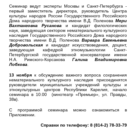
Семинар ведут эксперты Москвы и Санкт-Петербурга -
первый заместитель директора, руководитель Центра
культуры народов России Государственного Российского
Дома народного творчества имени В.Д. Поленова
Мери
Вахтанговна Русанова
и кандидат филологических
наук, заведующая сектором нематериального культурного
наследия Государственного Российского Дома народного
творчества имени В.Д. Поленова
Варвара Евгеньевна
Добровольская
и кандидат искусствоведения, доцент,
заведующая кафедрой этномузыкологии Санкт-
Петербургской государственной консерватории имени
Н.А. Римского-Корсакова
Галина Владимировна
Лобкова
.
13 ноября
к обсуждению важного вопроса сохранения
нематериального культурного наследия присоединятся
руководители муниципальных учреждений культуры и
этнокультурных центров Республики Карелия, начало
семинара в 10.00 (кинотеатр «Премьер», ул. Правды,
38в).
С программой семинара можно ознакомиться в
Приложении.
Справки по телефону: 8 (814-2) 78-33-79