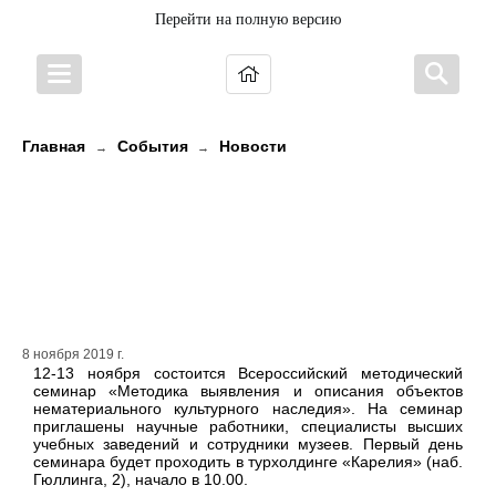
Перейти на полную версию
Главная
События
Новости
→
→
12 и 13 ноября 2019 г. в
Петрозаводске пройдет семинар,
посвященный нематериальному
культурному наследию
8 ноября 2019 г.
12-13 ноября состоится Всероссийский методический
семинар «Методика выявления и описания объектов
нематериального культурного наследия». На семинар
приглашены научные работники, специалисты высших
учебных заведений и сотрудники музеев. Первый день
семинара будет проходить в турхолдинге «Карелия» (наб.
Гюллинга, 2), начало в 10.00.