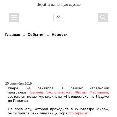
Перейти на полную версию
Главная
События
Новости
→
→
Состоялась премьера
карельского мультфильма
«Путешествие из Пудожа до
Парижа»
25 сентября 2019 г.
Вчера, 24 сентября, в рамках карельской
программы
Баренц Экологического Фильм Фестиваля
,
состоялся показ мультфильма «Путешествие из Пудожа
до Парижа».
На премьеру, которая проходила в кинотеатре Мираж,
были приглашены участницы хора
"Питарицы"
.