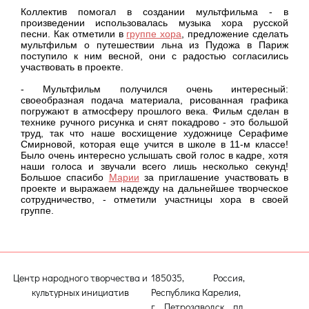
Коллектив помогал в создании мультфильма - в
произведении использовалась музыка хора русской
песни. Как отметили в
группе хора
, предложение сделать
мультфильм о путешествии льна из Пудожа в Париж
поступило к ним весной, они с радостью согласились
участвовать в проекте.
- Мультфильм получился очень интересный:
своеобразная подача материала, рисованная графика
погружают в атмосферу прошлого века. Фильм сделан в
технике ручного рисунка и снят покадрово - это большой
труд, так что наше восхищение художнице Серафиме
Смирновой, которая еще учится в школе в 11-м классе!
Было очень интересно услышать свой голос в кадре, хотя
наши голоса и звучали всего лишь несколько секунд!
Большое спасибо
Марии
за приглашение участвовать в
проекте и выражаем надежду на дальнейшее творческое
сотрудничество, - отметили участницы хора в своей
группе.
Центр народного творчества и
185035, Россия,
культурных инициатив
Республика Карелия,
г. Петрозаводск, пл.