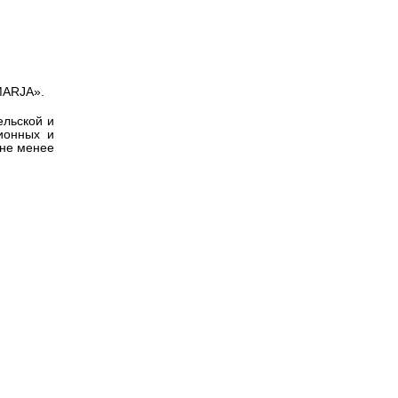
Версия для
слабовидящих
MARJA».
ельской и
ионных и
 не менее