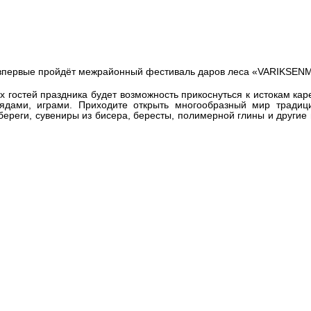
оится фестиваль даров леса
еми впервые пройдёт межрайонный фестиваль даров леса «VARIKSEN
х гостей праздника будет возможность прикоснуться к истокам кар
рядами, играми. Приходите открыть многообразный мир традиц
ереги, сувениры из бисера, бересты, полимерной глины и другие