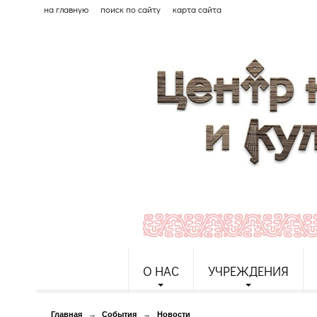
на главную
поиск по сайту
карта сайта
О НАС
УЧРЕЖДЕНИЯ
Главная
→
События
→
Новости