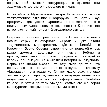
современной высокой конкуренции за зрителя, они
заслуживают детского и взрослого внимания.
6 сентября в Музыкальном театре Карелии состоялось
торжественное открытие кинофорума – концерт и шоу-
программа для детей. Организаторы отмечали, что с
неизменным удовольствием приезжают в Карелию, где
встречают теплый прием и благодарного зрителя.
Встреча с Борисом Грачевским в «Премьере» и показ
новых серий киножурнала «Ералаш» уже стали
традиционным мероприятием «Детского КиноМая в
Карелии». Борис Юрьевич спросил юных зрителей о том,
какие сюжеты «Ералаша» они помнят. Ребята и
присоединившиеся к ним родители наперебой
вспоминали выпуски из 45-летней истории киножурнала.
Борис Грачевский сказал, что ему было приятно, что
вспоминают не только старые выпуски – классику
«Ералаша», но и недавние. Он пригласил всех, кто еще
это не сделал, присоединиться к полутора миллионам
подписчиков «Ералаша» на официальном Youtube-
канале. А затем зрители увидели самые свежие серии
киножурнала, которые пока не вышли в свет.