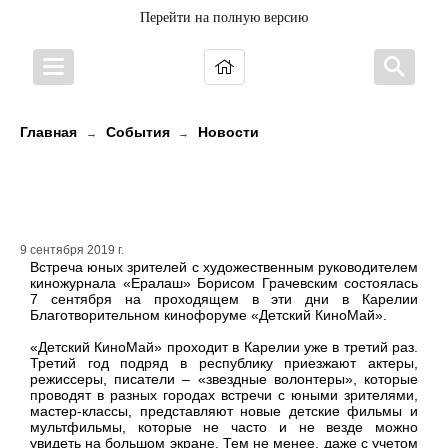
Перейти на полную версию
Главная
События
Новости
→
→
В «Премьере» прошла встреча с
Борисом Грачевским
9 сентября 2019 г.
Встреча юных зрителей с художественным руководителем
киножурнала «Ералаш» Борисом Грачевским состоялась
7 сентября на проходящем в эти дни в Карелии
Благотворительном кинофоруме «Детский КиноМай».
«Детский КиноМай» проходит в Карелии уже в третий раз.
Третий год подряд в республику приезжают актеры,
режиссеры, писатели – «звездные волонтеры», которые
проводят в разных городах встречи с юными зрителями,
мастер-классы, представляют новые детские фильмы и
мультфильмы, которые не часто и не везде можно
увидеть на большом экране. Тем не менее, даже с учетом