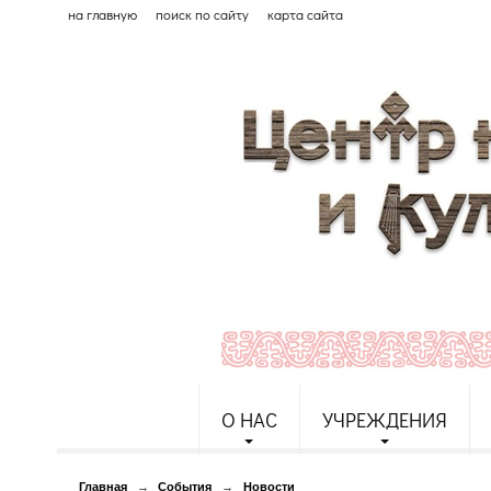
на главную
поиск по сайту
карта сайта
О НАС
УЧРЕЖДЕНИЯ
Главная
→
События
→
Новости