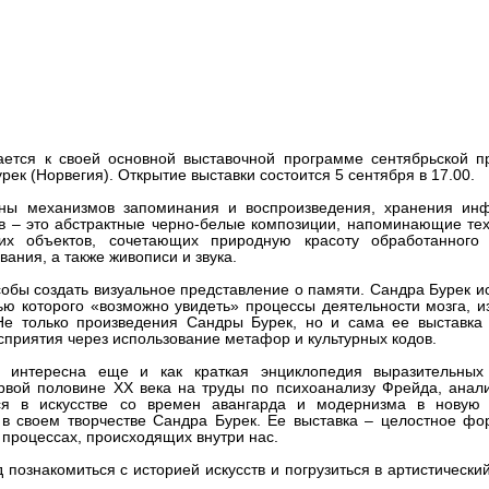
редставит выставку в медиа-це
ется к своей основной выставочной программе сентябрьской п
ек (Норвегия). Открытие выставки состоится 5 сентября в 17.00.
ны механизмов запоминания и воспроизведения, хранения ин
ов – это абстрактные черно-белые композиции, напоминающие те
ких объектов, сочетающих природную красоту обработанного
ания, а также живописи и звука.
собы создать визуальное представление о памяти. Сандра Бурек и
щью которого «возможно увидеть» процессы деятельности мозга, 
Не только произведения Сандры Бурек, но и сама ее выставка 
сприятия через использование метафор и культурных кодов.
 интересна еще и как краткая энциклопедия выразительных 
рвой половине ХХ века на труды по психоанализу Фрейда, анал
хся в искусстве со времен авангарда и модернизма в новую
в своем творчестве Сандра Бурек. Ее выставка – целостное фо
 процессах, происходящих внутри нас.
познакомиться с историей искусств и погрузиться в артистически