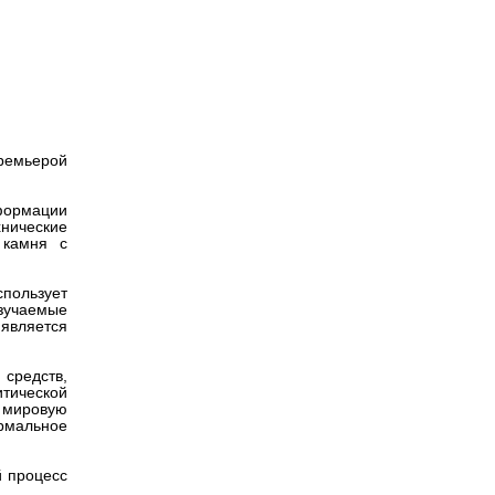
Версия для
нтре
слабовидящих
ремьерой
формации
хнические
 камня с
спользует
изучаемые
является
средств,
итической
 мировую
рмальное
й процесс