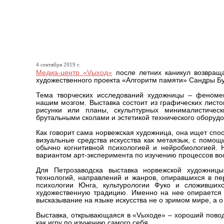
Художница из Норвегии п
«Vыход»
4 сентября 2019 г.
Медиа-центр «Vыход»
после летних каникул возвраща
художественного проекта «Алгоритм памяти» Сандры Бур
Тема творческих исследований художницы – феноме
нашим мозгом. Выставка состоит из графических лист
рисунки или планы, скульптурных минималистичес
брутальными сколами и эстетикой технического оборудов
Как говорит сама норвежская художница, она ищет спо
визуальные средства искусства как метаязык, с помо
обычно когнитивной психологией и нейробиологией. 
вариантом арт-эксперимента по изучению процессов во
Для Петрозаводска выставка норвежской художницы
технологий, направлений и жанров, опиравшихся в пе
психологии Юнга, культурологии Фуко и сложивши
художественную традицию. Именно на нее опирается 
высказывание на языке искусства не о зримом мире, а о
Выставка, открывающаяся в «Vыходе» – хороший повод 
как игру по изучению самого себя.