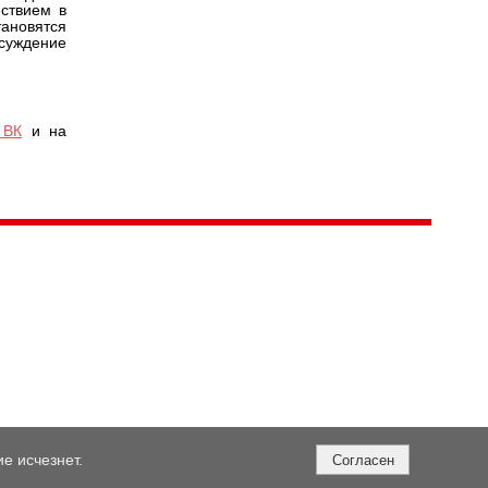
ствием в
тановятся
суждение
 ВК
и на
е исчезнет.
Согласен