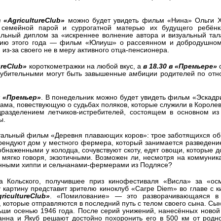
 «AgricultureClub»
можно будет увидеть фильм «Нина» Ольги 
у семейной парой и суррогатной матерью их будущего ребён
льный диплом за «искреннее волнение автора и визуальный тал
ию этого года — фильм «Юлиуш» о рассеянном и добродушном
з-за своего не в меру активного отца-пенсионера.
ureClub»
короткометражки на любой вкус, а
в 18.30 в «Премьере»
 губительными могут быть завышенные амбиции родителей по от
т
«Премьер»
. В понедельник можно будет увидеть фильм «Эскадр
ама, повествующую о судьбах поляков, которые служили в Короле
разделением летчиков-истребителей, состоящем в основном из 
ы.
тальный фильм «Деревня плавающих коров»: трое заботящихся об
рендуют дом у местного фермера, который занимается разведени
обнаженными у колодца, сочувствуют скоту, едят овощи, которые д
, мягко говоря, экзотичными. Возможен ли, несмотря на коммуни
лёнными хиппи и сельчанами-фермерами из Подлясе?
 Кольского, получившее приз кинофестиваля «Висла» за «ос
 картину представит зрителю киноклуб «Carpe Diem» во главе с 
icultureClub»
. «Помилование» — это разворачивающаяся в
 которые отправляются в последний путь с телом своего сына. Сы
ши осенью 1946 года. После серий унижений, нанесённых новой
анна и Якуб решают достойно похоронить его в 500 км от родн