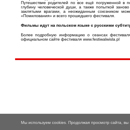
Путешествие родителей по все ещё погруженной в п
глубину человеческой души, а также попыткой заново
заклятыми врагами, а неожиданным союзником мож
«Помилования» и всего прошедшего фестиваля.
Фильмы идут на польском языке с русскими субтит
Более подробную информацию о сеансах фестивал
официальном сайте фестиваля www.festiwalwisla.pl
Центр народного творчества и культурных инициатив
185
г. 
"Вытворяем всё
тел
самое традиционное,
e-m
культурное и
Гра
народное"
ПН-
© Конструктор сайтов
Nubex.ru
Мы используем cookies. Продолжая просмотр сайта, вы 