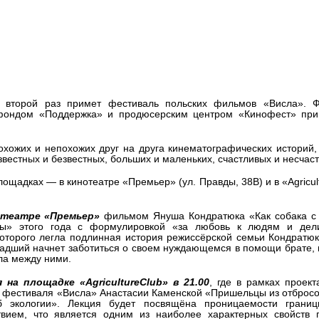
ов "Висла" пройдет в
 второй раз примет фестиваль польских фильмов «Висла». Ф
т фондом «Поддержка» и продюсерским центром «Кинофест» пр
охожих и непохожих друг на друга кинематографических историй,
вестных и безвестных, больших и маленьких, счастливых и несчас
ощадках — в кинотеатре «Премьер» (ул. Правды, 38В) и в «Agricul
нотеатре «Премьер»
фильмом Януша Кондратюка «Как собака с 
ы» этого года с формулировкой «за любовь к людям и дели
которого легла подлинная история режиссёрской семьи Кондратюк
ладший начнет заботиться о своем нуждающемся в помощи брате,
ла между ними.
на площадке «AgricultureClub» в 21.00
, где в рамках проек
ра фестиваля «Висла» Анастасии Каменской «Пришельцы из отбросо
об экологии». Лекция будет посвящёна проницаемости грани
ием, что является одним из наиболее характерных свойств п