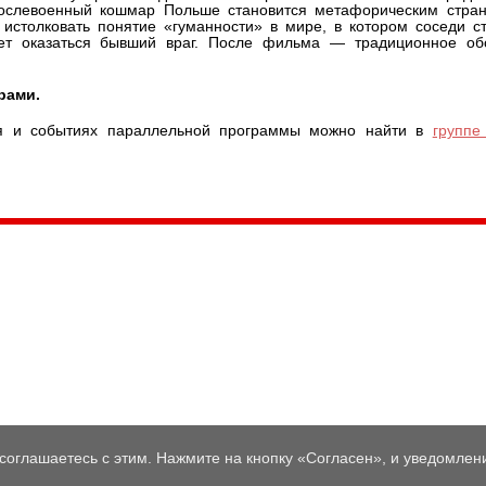
ослевоенный кошмар Польше становится метафорическим стран
 истолковать понятие «гуманности» в мире, в котором соседи с
ет оказаться бывший враг. После фильма — традиционное об
рами.
я и событиях параллельной программы можно найти в
группе
035, Россия, Республика Карелия,
Петрозаводск, пл. Ленина, 2
/факс (8142) 55–95–00
ail:
etnodomrk@yandex.ru
фик работы:
ПТ с 9.00 до 17.00
соглашаетесь с этим. Нажмите на кнопку «Согласен», и уведомлени