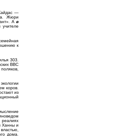
Хайдас —
ка. Жюри
ант». А
в
 учителе
семейная
ношению к
илья 303.
вских ВВС
поляков,
 экологии
ем коров.
остают из
кационный
мысление
киноведом
 реалиях
н Ханны и
 властью,
ого дома.