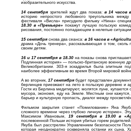
изобразительного искусства.
14 сентября
зрителей ждут два показа:
в 14 часов в
историю непростого любовного треугольника межд
фестиваля «Висла» присудило фильму «Нина» специа
18.30 в «Премьере»
покажут лучшую польскую комед
рисования, постоянно попадающем в нелепые ситуации и
15 сентября
снова два сеанса:
в 16 часов в «Agricult
драма «Дочь тренера», рассказывающая о том, сколь
своим детям.
16 и 17 сентября в 18.30
на показы снова приглашае
Подлинная история» — польско-британскую военную др
Великобритании. 303-я эскадрилья была элитным под
наиболее эффективным во время Второй мировой войн
А во вторник,
17 сентября
будет представлен докумен
берлинцев приезжают на лето в польскую деревню и а
Гости из Берлина медитируют, молятся луне, купаются 
мусора, экономя, еду на Земле. Местным они кажутся
барьер и культурную пропасть, диалог между просвет
Фильмом закрытия станет «Помилование» Яна Якуба
сложного времени через глубоко личную историю». Эту
Максимом Ивановым,
19 сентября в 19.00 в «Agr
послевоенной Польши история убитых горем родителей,
Якуба был расстрелян Управлением безопасности Поль
которая неоднократно оскверняла останки их сына, Х