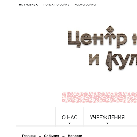
на главную
поиск по сайту
карта сайта
О НАС
УЧРЕЖДЕНИЯ
Главная
→
События
→
Новости