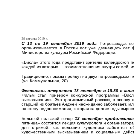
Фестиваль польских фильм
Петрозаводске
29 августа 2019 г.
С 13 по 19 сентября 2019 года
Петрозаводск во
организовывается в России вот уже двенадцать ле
Министерства культуры Российской Федерации.
«Висла» этого года представит зрителю калейдоскоп п
каждой из которых — взаимоотношения внутри семей, из
Традиционно, показы пройдут на двух петрозаводских пл
(ул. Коммунальная, 20).
Фестиваль откроется 13 сентября в 18.30 в ки
Фильм стал призёром конкурсной программы «Висл
высказывания». Это трагикомичный рассказ, в основу 
старший из братьев Анджей неожиданно заболевает, м
на стену недопонимания, которая за долгие годы вырос
Большой польский вечер
13 сентября продолжится 
пятница» состоится лекция культуролога и организато
для стрижей: как польские художники заботятся 
художественным высказыванием и социальным действ