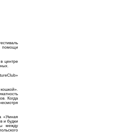
Версия для
слабовидящих
естиваль
и помощи
 в центре
тных.
tureClub»
кошкой».
катность
ов. Когда
 несмотря
та «Умная
в и будки
цы между
ольского