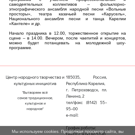
самодеятельных коллективов – фольклорно-
этнографического ансамбля народной песни «Вольные
просторы», театра казачьей песни «Карусель»,
Национального ансамбля песни и танца Карелии
«Кантеле» и др.
Начало праздника в 12.00, торжественное открытие на
сцене – в 14.00. Вечером, после чаепитий и концертов,
можно будет потанцевать на молодежной шоу-
программе.
Центр народного творчества и
185035, Россия,
культурных инициатив
Республика Карелия,
г. Петрозаводск, пл.
"Вытворяем всё
Ленина, 2
самое традиционное,
тел/факс (8142) 55–
культурное и
95–00
народное"
e-mail:
etnodomrk@yandex.ru
График работы:
Мы используем cookies. Продолжая просмотр сайта, вы
ПН-ПТ с 9.00 до 17.00