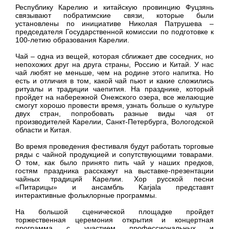
Республику Карелию и китайскую провинцию Фуцзянь
связывают побратимские связи, которые были
установлены по инициативе Николая Патрушева –
председателя Государственной комиссии по подготовке к
100-летию образования Карелии.
Чай – одна из вещей, которая сближает две соседних, но
непохожих друг на друга страны, Россию и Китай. У нас
чай любят не меньше, чем на родине этого напитка. Но
есть и отличия в том, какой чай пьют и какие сложились
ритуалы и традиции чаепития. На празднике, который
пройдет на набережной Онежского озера, все желающие
смогут хорошо провести время, узнать больше о культуре
двух стран, попробовать разные виды чая от
производителей Карелии, Санкт-Петербурга, Вологодской
области и Китая.
Во время проведения фестиваля будут работать торговые
ряды с чайной продукцией и сопутствующими товарами.
О том, как было принято пить чай у наших предков,
гостям праздника расскажут на выставке-презентации
чайных традиций Карелии. Хор русской песни
«Питарицы» и ансамбль Karjala представят
интерактивные фольклорные программы.
На большой сценической площадке пройдет
торжественная церемония открытия и концертная
программа с участием профессиональных и