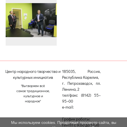
Центр народного творчества и
185035, Россия,
культурных инициатив
Республика Карелия,
г. Петрозаводск, пл.
"Вытворяем всё
Ленина, 2
самое традиционное,
тел/факс (8142) 55–
культурное и
95–00
народное"
e-mail:
etnodomrk@yandex.ru
График работы:
Мы используем cookies. Продолжая просмотр сайта, вы
ПН-ПТ с 9.00 до 17.00