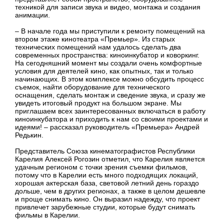
техникой для записи звука и видео, монтажа и создания
анимации.
– В начале года мы приступили к ремонту помещений на
втором этаже кинотеатра «Премьер». Из старых
технических помещений нам удалось сделать два
современных пространства: киноинкубатор и коворкинг.
На сегодняшний момент мы создали очень комфортные
условия для деятелей кино, как опытных, так и только
начинающих. В этом комплексе можно обсудить процесс
съемок, найти оборудование для технического
оснащения, сделать монтаж и сведение звука, и сразу же
увидеть итоговый продукт на большом экране. Мы
приглашаем всех заинтересованных включаться в работу
киноинкубатора и приходить к нам со своими проектами и
идеями! – рассказал руководитель «Премьера» Андрей
Редькин.
Представитель Союза кинематографистов Республики
Карелия Алексей Рогозин отметил, что Карелия является
удачным регионом с точки зрения съемки фильмов,
потому что в Карелии есть много подходящих локаций,
хорошая актерская база, световой летний день гораздо
дольше, чем в других регионах, а также в целом дешевле
и проще снимать кино. Он выразил надежду, что проект
привлечет зарубежные студии, которые будут снимать
фильмы в Карелии.