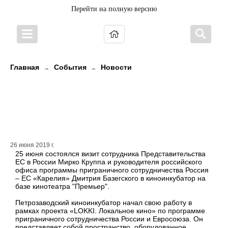
Перейти на полную версию
Главная
События
Новости
→
→
В кинотеатре «Премьер»
выстраивается сотрудничество
между Европой и Россией
26 июня 2019 г.
25 июня состоялся визит сотрудника Представительства
ЕС в России Мирко Круппа и руководителя российского
офиса программы приграничного сотрудничества Россия
– ЕС «Карелия» Дмитрия Базегского в киноинкубатор на
базе кинотеатра "Премьер".
Петрозаводский киноинкубатор начал свою работу в
рамках проекта «LOKKI. Локальное кино» по программе
приграничного сотрудничества России и Евросоюза. Он
представляет собой пространство, оборудованное