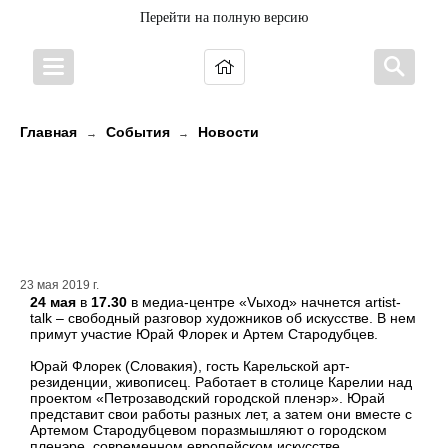
Перейти на полную версию
Главная
События
Новости
→
→
Завтра в медиа-центре «Vыход»
состоится творческая встреча
двух художников
23 мая 2019 г.
24 мая
в
17.30
в медиа-центре «Vыход» начнется artist-
talk – свободный разговор художников об искусстве. В нем
примут участие Юрай Флорек и Артем Стародубцев.
Юрай Флорек (Словакия), гость Карельской арт-
резиденции, живописец. Работает в столице Карелии над
проектом «Петрозаводский городской пленэр». Юрай
представит свои работы разных лет, а затем они вместе с
Артемом Стародубцевом поразмышляют о городском
пленэре, современном европейском искусстве,