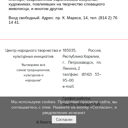
художниках, повлиявших на творчество словацкого
живописца, и многом другом.
Вход свободный. Адрес: пр. К. Маркса, 14, тел. (814 2) 76
14 41.
Центр народного творчества и
185035, Россия,
культурных инициатив
Республика Карелия,
г. Петрозаводск, пл.
"Вытворяем всё
Ленина, 2
самое традиционное,
тел/факс (8142) 55–
культурное и
95–00
народное"
e-mail:
etnodomrk@yandex.ru
График работы:
Мы используем cookies. Продолжая просмотр сайта, вы
ПН-ПТ с 9.00 до 17.00
соглашаетесь с этим. Нажмите на кнопку «Согласен», и
уведомление исчезнет.
Согласен
© Конструктор сайтов
Nubex.ru