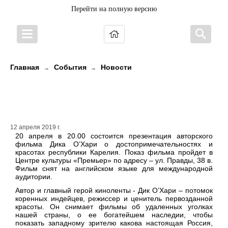
Перейти на полную версию
Главная
События
Новости
→
→
В кинотеатре «Премьер» покажут
захватывающий фильм о Карелии
12 апреля 2019 г.
20 апреля в 20.00 состоится презентация авторского
фильма Дика О’Хари о достопримечательностях и
красотах республики Карелия. Показ фильма пройдет в
Центре культуры «Премьер» по адресу – ул. Правды, 38 в.
Фильм снят на английском языке для международной
аудитории.
Автор и главный герой киноленты - Дик О’Хари – потомок
коренных индейцев, режиссер и ценитель первозданной
красоты. Он снимает фильмы об удаленных уголках
нашей страны, о ее богатейшем наследии, чтобы
показать западному зрителю какова настоящая Россия,