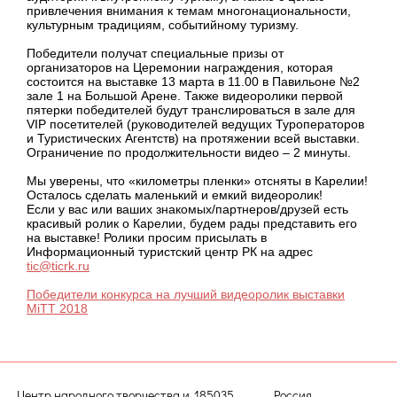
привлечения внимания к темам многонациональности,
культурным традициям, событийному туризму.
Победители получат специальные призы от
организаторов на Церемонии награждения, которая
состоится на выставке 13 марта в 11.00 в Павильоне №2
зале 1 на Большой Арене. Также видеоролики первой
пятерки победителей будут транслироваться в зале для
VIP посетителей (руководителей ведущих Туроператоров
и Туристических Агентств) на протяжении всей выставки.
Ограничение по продолжительности видео – 2 минуты.
Мы уверены, что «километры пленки» отсняты в Карелии!
Осталось сделать маленький и емкий видеоролик!
Если у вас или ваших знакомых/партнеров/друзей есть
красивый ролик о Карелии, будем рады представить его
на выставке! Ролики просим присылать в
Информационный туристский центр РК на адрес
tic@ticrk.ru
Победители конкурса на лучший видеоролик выставки
MiTT 2018
Центр народного творчества и
185035, Россия,