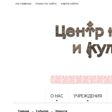
на главную
поиск по сайту
карта сайта
О НАС
УЧРЕЖДЕНИЯ
Главная
→
События
→
Новости