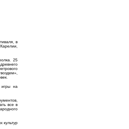
Версия для
слабовидящих
тиваля, в
 Карелии,
олка. 25
 древнего
етрового
гвоздем»,
век.
 игры на
рументов,
ать все в
народного
х культур