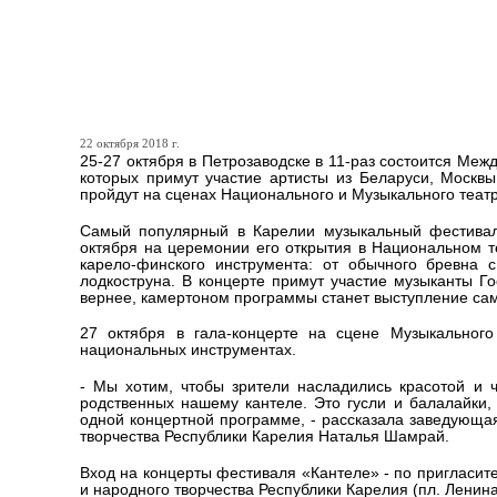
Любителей народной музы
Международного фестива
22 октября 2018 г.
25-27 октября в Петрозаводске в 11-раз состоится Ме
которых примут участие артисты из Беларуси, Москвы
пройдут на сценах Национального и Музыкального теат
Самый популярный в Карелии музыкальный фестиваль
октября на церемонии его открытия в Национальном т
карело-финского инструмента: от обычного бревна с
лодкоструна. В концерте примут участие музыканты Г
вернее, камертоном программы станет выступление само
27 октября в гала-концерте на сцене Музыкального
национальных инструментах.
- Мы хотим, чтобы зрители насладились красотой и 
родственных нашему кантеле. Это гусли и балалайки,
одной концертной программе, - рассказала заведующа
творчества Республики Карелия Наталья Шамрай.
Вход на концерты фестиваля «Кантеле» - по пригласи
и народного творчества Республики Карелия (пл. Ленина, 