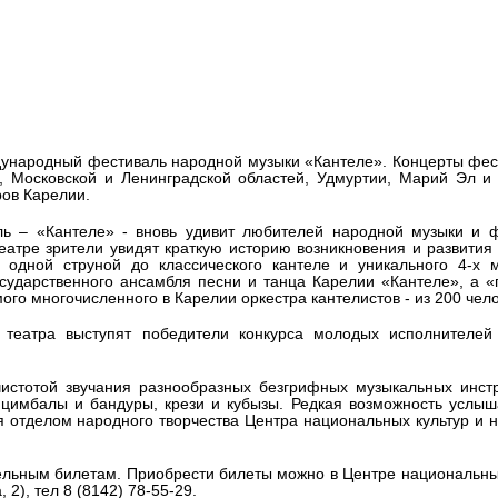
ки приглашают на концерты ХI
ля «Кантеле»
ждународный фестиваль народной музыки «Кантеле». Концерты фес
, Московской и Ленинградской областей, Удмуртии, Марий Эл и
ров Карелии.
 – «Кантеле» - вновь удивит любителей народной музыки и ф
еатре зрители увидят краткую историю возникновения и развития
 одной струной до классического кантеле и уникального 4-х м
осударственного ансамбля песни и танца Карелии «Кантеле», а «
го многочисленного в Карелии оркестра кантелистов - из 200 чело
 театра выступят победители конкурса молодых исполнителей
чистотой звучания разнообразных безгрифных музыкальных инст
 цимбалы и бандуры, крези и кубызы. Редкая возможность услыш
я отделом народного творчества Центра национальных культур и 
тельным билетам. Приобрести билеты можно в Центре национальны
2), тел 8 (8142) 78-55-29.