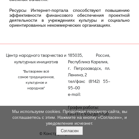
Ресурсы Интернет-портала способствуют повышению
эффективности финансового обеспечения проектной
деятельности в учреждениях культуры и социально
ориентированных некоммерческих организациях.
Центр народного творчества и
185035, Россия,
культурных инициатив
Республика Карелия,
г. Петрозаводск, пл.
"Вытворяем всё
Ленина, 2
самое традиционное,
тел/факс (8142) 55–
культурное и
95–00
народное"
e-mail:
etnodomrk@yandex.ru
График работы:
Мы используем cookies. Продолжая просмотр сайта, вы
ПН-ПТ с 9.00 до 17.00
соглашаетесь с этим. Нажмите на кнопку «Согласен», и
уведомление исчезнет.
Согласен
© Конструктор сайтов
Nubex.ru