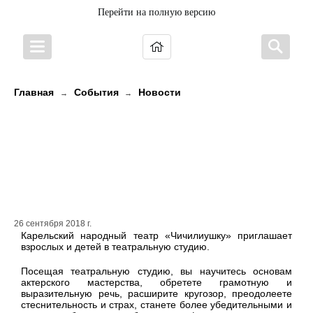
Перейти на полную версию
Главная
События
Новости
→
→
Мечтаете об актерской карьере?
Приглашаем вас в студию
Карельского народного театра
«Чичилиушку»!
26 сентября 2018 г.
Карельский народный театр «Чичилиушку» приглашает
взрослых и детей в театральную студию.
Посещая театральную студию, вы научитесь основам
актерского мастерства, обретете грамотную и
выразительную речь, расширите кругозор, преодолеете
стеснительность и страх, станете более убедительными и