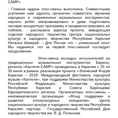
CAMP».
- Главная задача этно-смены выполнена. Совместными
усилиями нам удалось органично совместить звучание
народных и современных музыкальных инструментов,
научить ребят импровизировать и даже подготовить
часовую концертную программу и продемонстрировать ее
публике, - рассказала куратор проекта, заведующая
отделом народного творчества Центра национальных
культур и народного творчества Республики Карелия
Наталья Шамрай. – Для России это – уникальный опыт.
Мы надеемся, что за первой этно-сменой последует
продолжение.
Этно-смена молодых исполнителей на
традиционных музыкальных инструментах Баренц-
региона «Кантеле-CAMP» проводилась в Карелии с 25 по
30 июня в рамках реализации проекта «Эпический Форум
Карелии – 2018: Международный фестиваль народной
музыки «Кантеле», при поддержке Министерства культуры
Российской Федерации, Министерства культуры
Республики Карелия и Совета Баренцева/
Евроарктического региона. Организаторы этно-смены –
некоммерческая организация «Фонд поддержки и
развития этнокультурных инициатив», Центр
национальных культур и народного творчества Республики
Карелия; партнер - Государственный Российский Дом
народного творчества им. В. Д. Поленова.