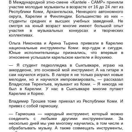
В Международной этно-смене «Kantele - CAMP» приняли
участие молодые музыканты в возрасте от 16 до 24 лет из
Республики Коми, Архангельска, Ненецкого автономного
округа, Карелии и Финляндии. Большинство из них –
студенты средних и высших учебных заведений. Не
смотря на юный возраст многие имеют большой опыт
участия в музыкальных конкурсах и творческих
коллективах.
Ольга Никонова и Арина Тырина привезли в Карелию
национальные инструменты Коми: вор-гудэк и сигудэк.
Юные исполнительницы признались, что впервые в
этносмене услышали карельское кантеле и йоухикко.
— Я студент педколледжа в Сыктывкаре, играю на
аккордеоне, это основной мой инструмент. А на гитаре я
сам научился играть. В лагере я не только разучил новые
мелодии, но и научился импровизировать, — рассказал
Владислав Терентьев, музыкант из Коми. – Я никогда не
был в Карелии. У нас в Сыктывкаре многие путают
Карелию и Корею.
Владимир Трошев тоже приехал из Республики Коми. И
привез с собой гармошку.
— Гармошка — народный инструмент, который можно
соединить с любыми другими инструментами. За
несколько дней мы уже многому научились, в том числе и
обрабатывать музыку. А также совмещать инструменты,