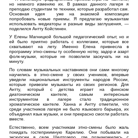
но немного изменяю их. В рамках данного лагеря я
преподаю студентам те техники, которые разработал сам.
Основная идея уже на знакомой композиции
попробовать новые приемы. Я предлагаю музыкантам
использовать медиаторы и разные виды заглушения, —
поделился Антту Койстинен.
У Елены Магницкой большой педагогический опыт, но и
ей было приятно работать с коллегами, которые все
схватывают на лету. Именно Елена привнесла в
программу этно-смены ту особенную нотку, задор и азарт
фолк-музыки, которые не позволили заскучать ни на
минуту.
По словам музыкальных наставников они сами многому
научились в этно-смене у своих учеников, впервые
увидели национальные инструменты народов России,
которые привезли музыканты из своих регионов. Для
Антту, который с детства играет на финском
диатоническом кантеле, самым интересным
инструментом в лагере стало традиционное
хроматическое кантеле. Ханна и Антту отметили, что
среди участников лагеря не было языкового барьера, их
объединил язык музыки, и они прекрасно смогли работать
вместе.
Естественно, всем участникам этно-смены было жаль
покидать гостеприимную Карелию. Они побывали на
экскурсии в селе Шелтозеро, где познакомились с