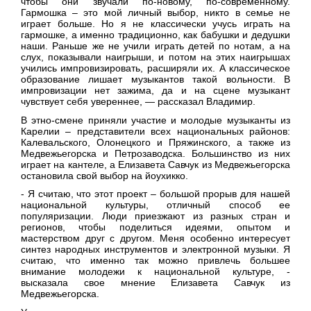
чтобы они звучали по-новому, по-современному.
Гармошка – это мой личный выбор, никто в семье не
играет больше. Но я не классически учусь играть на
гармошке, а именно традиционно, как бабушки и дедушки
наши. Раньше же не учили играть детей по нотам, а на
слух, показывали наигрыши, и потом на этих наигрышах
учились импровизировать, расширяли их. А классическое
образование лишает музыкантов такой вольности. В
импровизации нет зажима, да и на сцене музыкант
чувствует себя увереннее, — рассказал Владимир.
В этно-смене приняли участие и молодые музыканты из
Карелии – представители всех национальных районов:
Калевальского, Олонецкого и Пряжинского, а также из
Медвежьегорска и Петрозаводска. Большинство из них
играет на кантеле, а Елизавета Савчук из Медвежьегорска
остановила свой выбор на йоухикко.
- Я считаю, что этот проект – большой прорыв для нашей
национальной культуры, отличный способ ее
популяризации. Люди приезжают из разных стран и
регионов, чтобы поделиться идеями, опытом и
мастерством друг с другом. Меня особенно интересует
синтез народных инструментов и электронной музыки. Я
считаю, что именно так можно привлечь большее
внимание молодежи к национальной культуре, -
высказала свое мнение Елизавета Савчук из
Медвежьегорска.