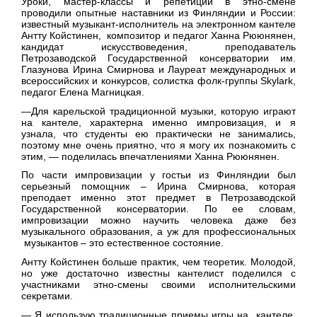
Уроки, мастер-классы и репетиции в этно-смене
проводили опытные наставники из Финляндии и России:
известный музыкант-исполнитель на электронном кантеле
Антту Койстинен, композитор и педагог Ханна Рююнянен,
кандидат искусствоведения, преподаватель
Петрозаводской Государственной консерватории им.
Глазунова Ирина Смирнова и Лауреат международных и
всероссийских и конкурсов, солистка фолк-группы Skylark,
педагог Елена Магницкая.
—Для карельской традиционной музыки, которую играют
на кантеле, характерна именно импровизация, и я
узнала, что студенты ею практически не занимались,
поэтому мне очень приятно, что я могу их познакомить с
этим, — поделилась впечатлениями Ханна Рююнянен.
По части импровизации у гостьи из Финляндии был
серьезный помощник – Ирина Смирнова, которая
преподает именно этот предмет в Петрозаводской
Государственной консерватории. По ее словам,
импровизации можно научить человека даже без
музыкального образования, а уж для профессиональных
музыкантов – это естественное состояние.
Антту Койстинен больше практик, чем теоретик. Молодой,
но уже достаточно известны кантелист поделился с
участниками этно-смены своими исполнительскими
секретами.
— Я использую традиционные приемы игры на кантеле,