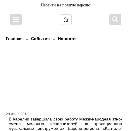
Перейти на полную версию
Главная
События
Новости
→
→
3авершила свою работу
Международная этно-смена
молодых исполнителей на
традиционных музыкальных
инструментах Баренц-региона
«Кантеле-CAMP».
29 июня 2018 г.
В Карелии завершила свою работу Международная этно-
смена молодых исполнителей на традиционных
музыкальных инструментах Баренц-региона «Кантеле-