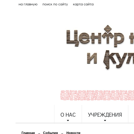
на главную
поиск по сайту
карта сайта
О НАС
УЧРЕЖДЕНИЯ
Главная
→
События
→
Новости