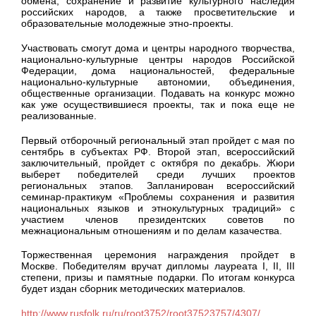
обмена, сохранение и развитие культурного наследия
российских народов, а также просветительские и
образовательные молодежные этно-проекты.
Участвовать смогут дома и центры народного творчества,
национально-культурные центры народов Российской
Федерации, дома национальностей, федеральные
национально-культурные автономии, объединения,
общественные организации. Подавать на конкурс можно
как уже осуществившиеся проекты, так и пока еще не
реализованные.
Первый отборочный региональный этап пройдет с мая по
сентябрь в субъектах РФ. Второй этап, всероссийский
заключительный, пройдет с октября по декабрь. Жюри
выберет победителей среди лучших проектов
региональных этапов. Запланирован всероссийский
семинар-практикум «Проблемы сохранения и развития
национальных языков и этнокультурных традиций» с
участием членов президентских советов по
межнациональным отношениям и по делам казачества.
Торжественная церемония награждения пройдет в
Москве. Победителям вручат дипломы лауреата I, II, III
степени, призы и памятные подарки. По итогам конкурса
будет издан сборник методических материалов.
http://www.rusfolk.ru/ru/root3752/root37523757/4307/