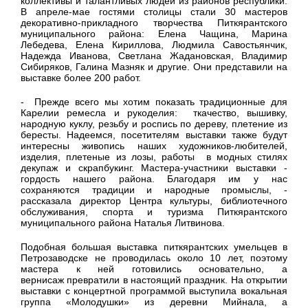
коллективы и талантливых людей из районов республики.
В апреле-мае гостями столицы стали 30 мастеров
декоративно-прикладного творчества Питкярантского
муниципального района: Елена Чащина, Марина
Лебедева, Елена Кириллова, Людмила Савостьянчик,
Надежда Иванова, Светлана Жадановская, Владимир
Сибиряков, Галина Мазняк и другие. Они представили на
выставке более 200 работ.
- Прежде всего мы хотим показать традиционные для
Карелии ремесла и рукоделия: ткачество, вышивку,
народную куклу, резьбу и роспись по дереву, плетение из
бересты. Надеемся, посетителям выставки также будут
интересны живопись наших художников-любителей,
изделия, плетеные из лозы, работы в модных стилях
декупаж и скрапбукинг. Мастера-участники выставки -
гордость нашего района. Благодаря им у нас
сохраняются традиции и народные промыслы, -
рассказала директор Центра культуры, библиотечного
обслуживания, спорта и туризма Питкярантского
муниципального района Наталья Литвинова.
Подобная большая выставка питкярантских умельцев в
Петрозаводске не проводилась около 10 лет, поэтому
мастера к ней готовились основательно, а
вернисаж превратили в настоящий праздник. На открытии
выставки с концертной программой выступила вокальная
группа «Молодушки» из деревни Мийнала, а