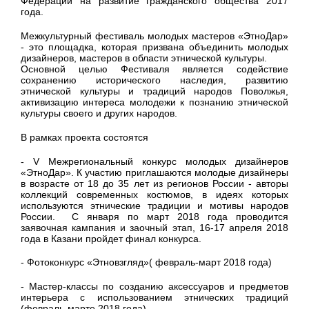
Федерации на развитие гражданского общества 2017
года.
Межкультурный фестиваль молодых мастеров «ЭтноДар»
- это площадка, которая призвана объединить молодых
дизайнеров, мастеров в области этнической культуры.
Основной целью Фестиваля является содействие
сохранению исторического наследия, развитию
этнической культуры и традиций народов Поволжья,
активизацию интереса молодежи к познанию этнической
культуры своего и других народов.
В рамках проекта состоятся
- V Межрегиональный конкурс молодых дизайнеров
«ЭтноДар». К участию приглашаются молодые дизайнеры
в возрасте от 18 до 35 лет из регионов России - авторы
коллекций современных костюмов, в идеях которых
используются этнические традиции и мотивы народов
России. С января по март 2018 года проводится
заявочная кампания и заочный этап, 16-17 апреля 2018
года в Казани пройдет финал конкурса.
- Фотоконкурс «Этновзгляд»( февраль-март 2018 года)
- Мастер-классы по созданию аксессуаров и предметов
интерьера с использованием этнических традиций
(февраль-марте 2018 года)