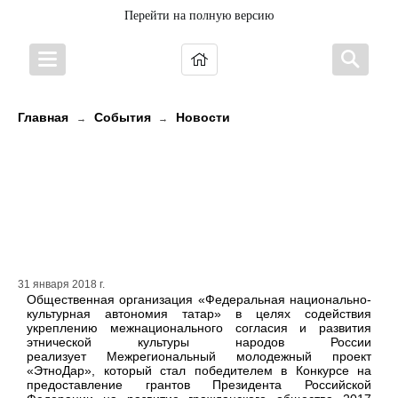
Перейти на полную версию
Главная
События
Новости
→
→
Молодых дизайнеров и
фотографов из Карелии
приглашают принять участие в
проекте «ЭтноДар»
31 января 2018 г.
Общественная организация «Федеральная национально-
культурная автономия татар» в целях содействия
укреплению межнационального согласия и развития
этнической культуры народов России
реализует Межрегиональный молодежный проект
«ЭтноДар», который стал победителем в Конкурсе на
предоставление грантов Президента Российской