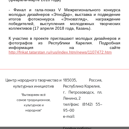
- Финал и гала-показ V Межрегионального конкурса
молодых дизайнеров «ЭтноДар», выставка и подведение
итогов фотоконкурса «Этновзгляд», награждение
победителей, выступления молодежных творческих
коллективов (17 апреля 2018 года, Казань).
К участию в проекте приглашают молодых дизайнеров и
фотографов из Республики Карелия. Подробная
информация на сайте
http://fnkat.tatarstan.ru/rus/index.htm/news/1107472.htm
Центр народного творчества и
185035, Россия,
культурных инициатив
Республика Карелия,
г. Петрозаводск, пл.
"Вытворяем всё
Ленина, 2
самое традиционное,
тел/факс (8142) 55–
культурное и
95–00
народное"
e-mail:
etnodomrk@yandex.ru
График работы: