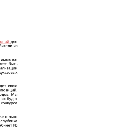
Версия для
емию
слабовидящих
дений
для
бители из
е имеются
жет быть
тилизации
джазовых
дет свою
мпозиций,
ходов. Мы
 их будет
конкурса
ючительно
еспублика
кабинет №