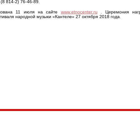
8 814-2) 76-46-89.
икована 11 июля на сайте
www.etnocenter.ru
. Церемония наг
тиваля народной музыки «Кантеле» 27 октября 2018 года.
035, Россия, Республика Карелия,
Петрозаводск, пл. Ленина, 2
/факс (8142) 55–95–00
ail:
etnodomrk@yandex.ru