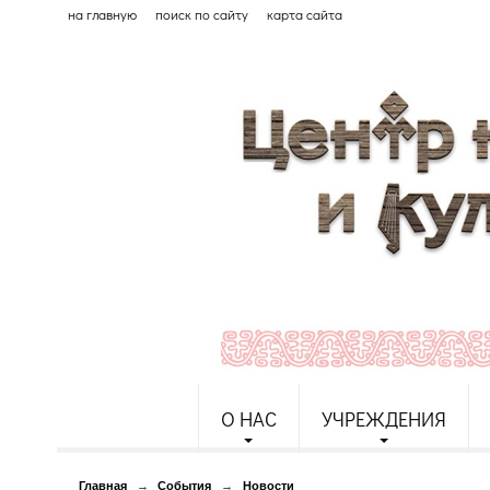
на главную
поиск по сайту
карта сайта
О НАС
УЧРЕЖДЕНИЯ
Главная
→
События
→
Новости