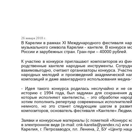
За лучшее новое произве
в 40000 рублей
26 января 2018 г.
В Карелии в рамках XI Международного фестиваля на
музыкального символа Карелии - кантеле. В конкурсе 
России и зарубежных стран. Гран-при – 40000 рублей.
К участию в конкурсе приглашают композиторов из фин
родственные кантеле народные инструменты. Сотруд
взаимовыгодно, считают организаторы конкурса. Участн
народных мелодий и произведений академической нап
композиций и даже авангардного использования медиа-
- Идея такого конкурса родилась неслучайно и не с
историю с 1994 года, был задуман для сохранения д
которые исполняют кантелисты, - это обработки нар
хотим пополнить репертуар современных исполнителей 
немного, но это станет следующим шагом в развити
композиторов, основатель фестиваля «Кантеле» Людми
Заявки и конкурсные материалы (с пометкой «Конкурс 
в электронном виде (e-mail: cnk-karelia@yandex.ru) или
Карелия, г. Петрозаводск, пл. Ленина, 2, БУ «Центр на