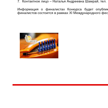
7. Контактное лицо – Наталья Андреевна Шамрай, тел. (
Информация о финалистах Конкурса будет опубл
финалистов состоится в рамках XI Международного фес
Центр народного творчества и культурных инициатив
185
г. 
"Вытворяем всё
тел
самое традиционное,
e-m
культурное и