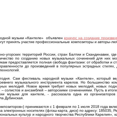
дение для кантеле обещают пр
родной музыки «Кантеле» объявлен
конкурс на создание произве
могут принять участие профессиональные композиторы и авторы-лю
но-угорских территорий России, стран Балтии и Скандинавии, гд
ничество по созданию новых музыкальных сочинений для них мо
икам предоставляется полная свобода фантазии: от обработки и с
равленности до произведений в популярных эстрадных стилях, 
технологий.
егодня. Сам фестиваль народной музыки «Кантеле», который ве
ревнего музыкального инструмента карелов. Но большинство ко
одных мелодий. Новое время требует новых мелодий, новых под
– солистов и ансамблей – авторскими сочинениями. Пусть в итоге
и музыки для кантеле, - рассказала одна из организаторов 
ла Дубинская.
композиторов») принимаются с 1 февраля по 1 июля 2018 года вкл
 на электронных носителях (флэш-карта, диск) по адресу: 185035, Р
циональных культур и народного творчества Республики Карелия», 