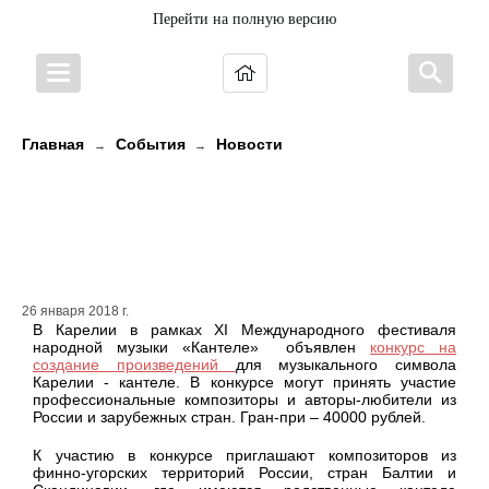
Перейти на полную версию
Главная
События
Новости
→
→
За лучшее новое произведение
для кантеле обещают премию в
40000 рублей
26 января 2018 г.
В Карелии в рамках XI Международного фестиваля
народной музыки «Кантеле» объявлен
конкурс на
создание произведений
для музыкального символа
Карелии - кантеле. В конкурсе могут принять участие
профессиональные композиторы и авторы-любители из
России и зарубежных стран. Гран-при – 40000 рублей.
К участию в конкурсе приглашают композиторов из
финно-угорских территорий России, стран Балтии и