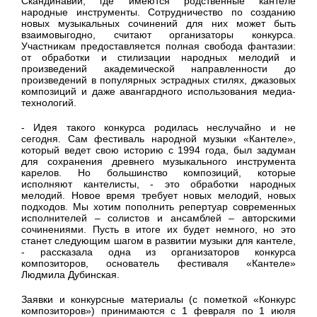
Скандинавии, где имеются родственные кантеле
народные инструменты. Сотрудничество по созданию
новых музыкальных сочинений для них может быть
взаимовыгодно, считают организаторы конкурса.
Участникам предоставляется полная свобода фантазии:
от обработки и стилизации народных мелодий и
произведений академической направленности до
произведений в популярных эстрадных стилях, джазовых
композиций и даже авангардного использования медиа-
технологий.
- Идея такого конкурса родилась неслучайно и не
сегодня. Сам фестиваль народной музыки «Кантеле»,
который ведет свою историю с 1994 года, был задуман
для сохранения древнего музыкального инструмента
карелов. Но большинство композиций, которые
исполняют кантелисты, - это обработки народных
мелодий. Новое время требует новых мелодий, новых
подходов. Мы хотим пополнить репертуар современных
исполнителей – солистов и ансамблей – авторскими
сочинениями. Пусть в итоге их будет немного, но это
станет следующим шагом в развитии музыки для кантеле,
- рассказала одна из организаторов конкурса
композиторов, основатель фестиваля «Кантеле»
Людмила Дубинская.
Заявки и конкурсные материалы (с пометкой «Конкурс
композиторов») принимаются с 1 февраля по 1 июля