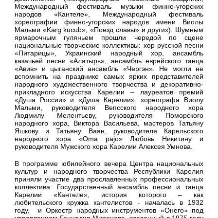
Международный фестиваль музыки финно-угорских
народов «Кантеле», Международный фестиваль
хореографии финно-угорских народов имени Виолы
Мальми «Karg kucub», «Поезд славы» и других). Шумным
ярмарочным гуляньем прошли чередой по сцене
национальные творческие коллективы: хор русской песни
«Питарицы», Украинский народный хор, ансамбль
казачьей песни «Алатырь», ансамбль еврейского танца
«Авив» и цыганский ансамбль «Чергэн». Не могли не
вспомнить на празднике самых ярких представителей
народного художественного творчества и декоративно-
прикладного искусства Карелии – лауреатов премий
«Душа России» и «Душа Карелии»: хореографа Виолу
Мальми, руководителя Вепсского народного хора
Людмилу Мелентьеву, руководителя Поморского
народного хора, Виктора Васильева, мастеров Татьяну
Яшкову и Татьяну Ваян, руководителя Карельского
народного хора «Oma pajo» Любовь Никитину и
руководителя Мужского хора Карелии Алексея Умнова.
В программе юбилейного вечера Центра национальных
культур и народного творчества Республики Карелия
приняли участие два прославленных профессиональных
коллектива: Государственный ансамбль песни и танца
Карелии «Кантеле», история которого – как
любительского кружка кантелистов - началась в 1932
году, и Оркестр народных инструментов «Онего» под
управлением Геннадия Миронова, созданный в 1975 году