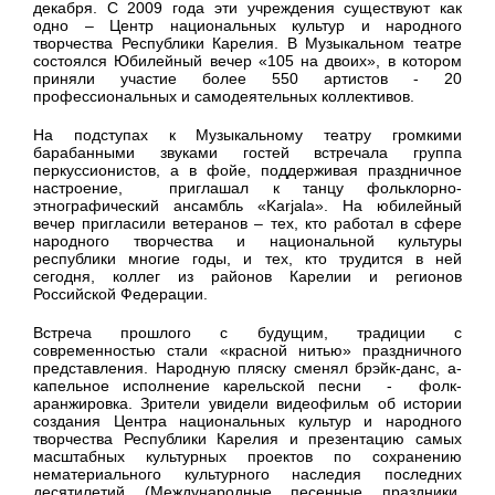
декабря. С 2009 года эти учреждения существуют как
одно – Центр национальных культур и народного
творчества Республики Карелия. В Музыкальном театре
состоялся Юбилейный вечер «105 на двоих», в котором
приняли участие более 550 артистов - 20
профессиональных и самодеятельных коллективов.
На подступах к Музыкальному театру громкими
барабанными звуками гостей встречала группа
перкуссионистов, а в фойе, поддерживая праздничное
настроение, приглашал к танцу фольклорно-
этнографический ансамбль «Karjala». На юбилейный
вечер пригласили ветеранов – тех, кто работал в сфере
народного творчества и национальной культуры
республики многие годы, и тех, кто трудится в ней
сегодня, коллег из районов Карелии и регионов
Российской Федерации.
Встреча прошлого с будущим, традиции с
современностью стали «красной нитью» праздничного
представления. Народную пляску сменял брэйк-данс, а-
капельное исполнение карельской песни - фолк-
аранжировка. Зрители увидели видеофильм об истории
создания Центра национальных культур и народного
творчества Республики Карелия и презентацию самых
масштабных культурных проектов по сохранению
нематериального культурного наследия последних
десятилетий (Международные песенные праздники,