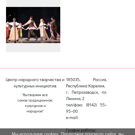
Центр народного творчества и
185035, Россия,
культурных инициатив
Республика Карелия,
г. Петрозаводск, пл.
"Вытворяем всё
Ленина, 2
самое традиционное,
тел/факс (8142) 55–
культурное и
95–00
народное"
e-mail:
etnodomrk@yandex.ru
График работы:
Мы используем cookies. Продолжая просмотр сайта, вы