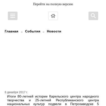
Перейти на полную версию
Главная
События
Новости
→
→
550 артистов вышли на сцену
Музыкального театра, чтобы
поздравить с юбилеем Центр
национальных культур и
народного творчества
Республики Карелия
6 декабря 2017 г.
Итоги 80-летней истории Карельского центра народного
творчества и 25-летней Республиканского центра
национальных культур подвели в Петрозаводске 5